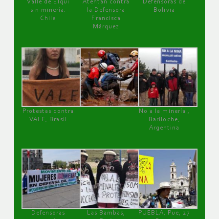
Valle de Elqui
Atentan contra
Defensoras de
sin minería.
la Defensora
Bolivia
Chile
Francisca
Márquez
Protestas contra
No a la minería ,
VALE, Brasil
Bariloche,
Argentina
Defensoras
Las Bambas,
PUEBLA, Pue, 27