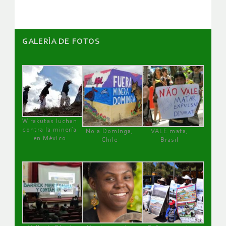
GALERÌA DE FOTOS
Wirakutas luchan
contra la minería
No a Dominga,
VALE mata,
en México
Chile
Brasil