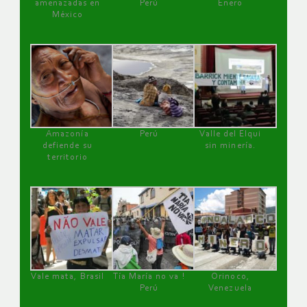
amenazadas en
Perú
Enero
México
Amazonía
Perú
Valle del Elqui
defiende su
sin minería.
territorio
Vale mata, Brasil
Tía María no va !
Orinoco,
Perú
Venezuela