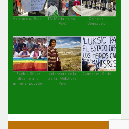
Vale mata, Brasil
Tía María no va !
Orinoco,
Perú
Venezuela
Pueblo Shuar
defensora de la
Caimanes, Chile
dice no a la
tierra, Melchora,
minería, Ecuador
Perú