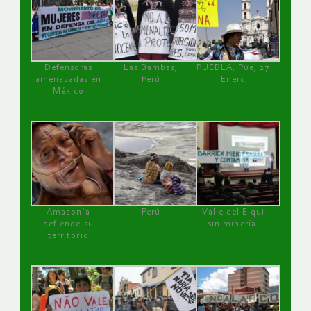
Defensoras
Las Bambas,
PUEBLA, Pue, 27
amenazadas en
Perú
Enero
México
Amazonía
Perú
Valle del Elqui
defiende su
sin minería.
territorio