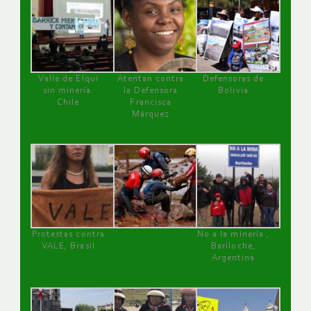
Valle de Elqui
Atentan contra
Defensoras de
sin minería.
la Defensora
Bolivia
Chile
Francisca
Márquez
Protestas contra
No a la minería ,
VALE, Brasil
Bariloche,
Argentina