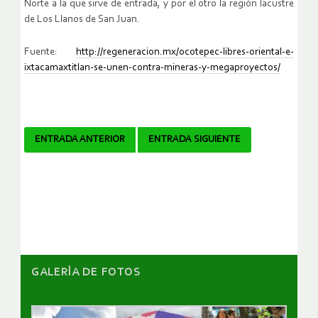
Norte a la que sirve de entrada, y por el otro la región lacustre
de Los Llanos de San Juan.
Fuente:
http://regeneracion.mx/ocotepec-libres-oriental-e-
ixtacamaxtitlan-se-unen-contra-mineras-y-megaproyectos/
Navegador
ENTRADA ANTERIOR
ENTRADA SIGUIENTE
de
artículos
GALERÌA DE FOTOS