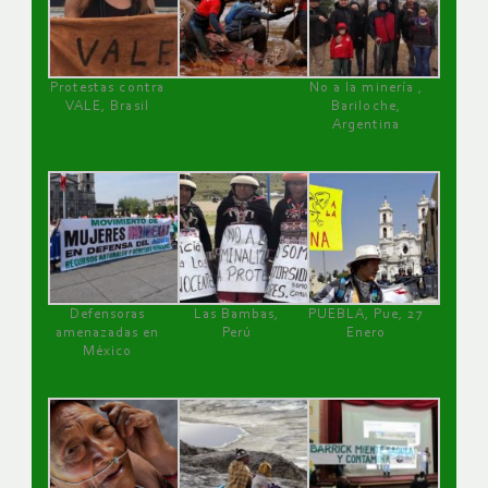
Protestas contra
No a la minería ,
VALE, Brasil
Bariloche,
Argentina
Defensoras
Las Bambas,
PUEBLA, Pue, 27
amenazadas en
Perú
Enero
México