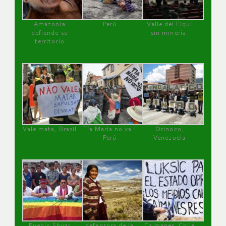
Amazonía
Perú
Valle del Elqui
defiende su
sin minería.
territorio
Vale mata, Brasil
Tía María no va !
Orinoco,
Perú
Venezuela
Pueblo Shuar
defensora de la
Caimanes, Chile