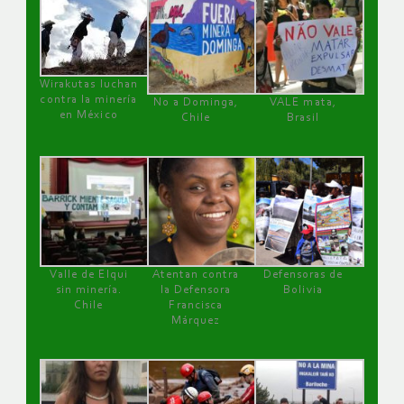
Wirakutas luchan
contra la minería
No a Dominga,
VALE mata,
en México
Chile
Brasil
Valle de Elqui
Atentan contra
Defensoras de
sin minería.
la Defensora
Bolivia
Chile
Francisca
Márquez