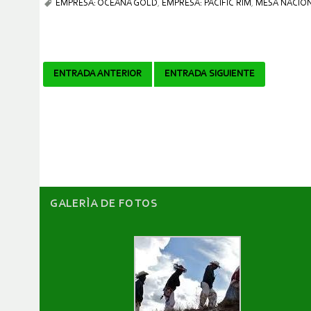
EMPRESA: OCEANA GOLD
,
EMPRESA: PACIFIC RIM
,
MESA NACION
Navegador
ENTRADA ANTERIOR
ENTRADA SIGUIENTE
de
artículos
GALERÌA DE FOTOS