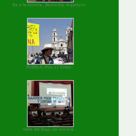
No a la minería , Bariloche, Argentina
PUEBLA, Pue, 27 Enero
Valle del Elqui sin minería.