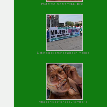
Protestas contra VALE, Brasil
Defensoras amenazadas en México
Amazonía defiende su territorio