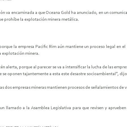
ión va encaminada a que Oceana Gold ha anunciado, en un comunica
ue prohíbe la explotación minera metálica.
” porque la empresa Pacific Rim aún mantiene un proceso legal en 
a explotación minera.
n alerta, porque al parecer se va a intensificar la lucha de las empres
ue se oponen tajantemente a esta este desastre socioambiental”, dij
las dos empresas mineras mantienen procesos de señalamientos de vi
un llamado a la Asamblea Legislativa para que revisen y aprueben