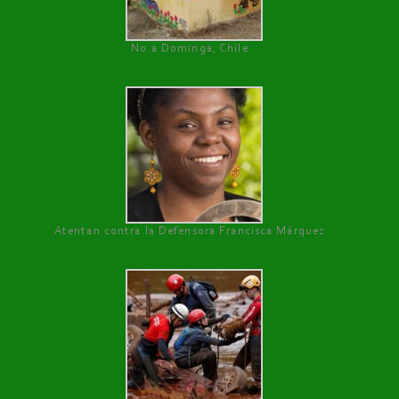
No a Dominga, Chile
Atentan contra la Defensora Francisca Márquez