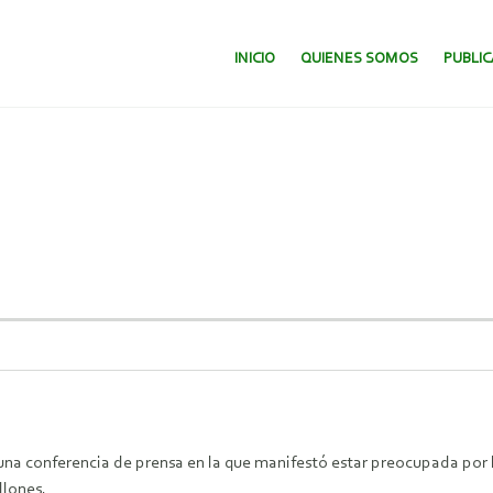
SALTAR AL CONTENIDO.
INICIO
QUIENES SOMOS
PUBLI
.
 una conferencia de prensa en la que manifestó estar preocupada por 
llones.