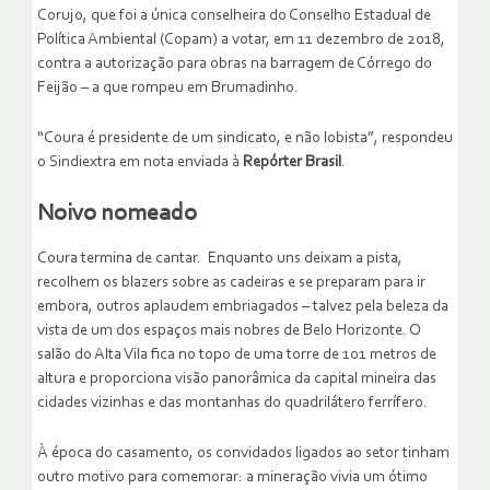
Corujo, que foi a única conselheira do Conselho Estadual de
Política Ambiental (Copam) a votar, em 11 dezembro de 2018,
contra a autorização para obras na barragem de Córrego do
Feijão – a que rompeu em Brumadinho.
“Coura é presidente de um sindicato, e não lobista”, respondeu
o Sindiextra em nota enviada à
Repórter Brasil
.
Noivo nomeado
Coura termina de cantar. Enquanto uns deixam a pista,
recolhem os blazers sobre as cadeiras e se preparam para ir
embora, outros aplaudem embriagados – talvez pela beleza da
vista de um dos espaços mais nobres de Belo Horizonte. O
salão do Alta Vila fica no topo de uma torre de 101 metros de
altura e proporciona visão panorâmica da capital mineira das
cidades vizinhas e das montanhas do quadrilátero ferrífero.
À época do casamento, os convidados ligados ao setor tinham
outro motivo para comemorar: a mineração vivia um ótimo