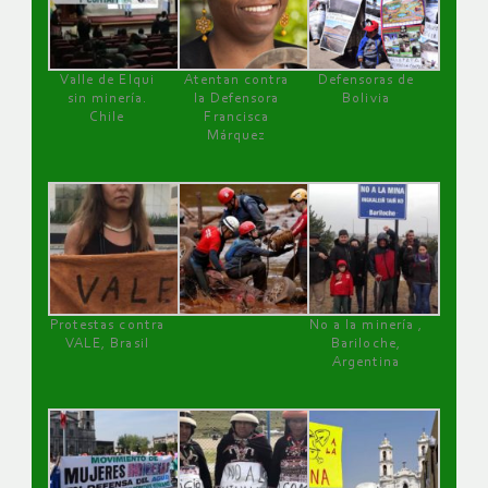
Valle de Elqui
Atentan contra
Defensoras de
sin minería.
la Defensora
Bolivia
Chile
Francisca
Márquez
Protestas contra
No a la minería ,
VALE, Brasil
Bariloche,
Argentina