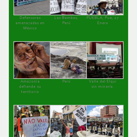
Defensoras
Las Bambas,
PUEBLA, Pue, 27
amenazadas en
Perú
Enero
México
Amazonía
Perú
Valle del Elqui
defiende su
sin minería.
territorio