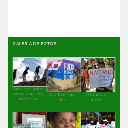
de
artículos
GALERÌA DE FOTOS
Wirakutas luchan
contra la minería
No a Dominga,
VALE mata,
en México
Chile
Brasil