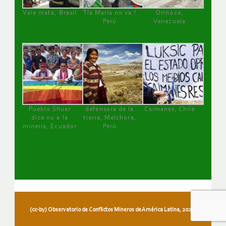
Vale mata, Brasil
Tía María no va !
Orinoco,
Perú
Venezuela
Pueblo Shuar
defensora de la
Caimanes, Chile
dice no a la
tierra, Melchora,
minería, Ecuador
Perú
(cc-by) Observatorio de Conflictos Mineros de América Latina, 2026