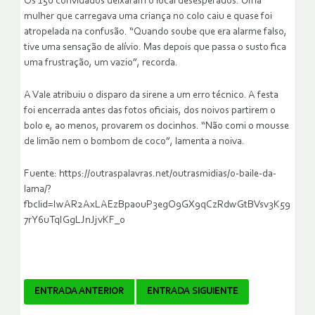
Os 150 convidados deixaram o local desesperados. Uma
mulher que carregava uma criança no colo caiu e quase foi
atropelada na confusão. “Quando soube que era alarme falso,
tive uma sensação de alívio. Mas depois que passa o susto fica
uma frustração, um vazio”, recorda.
A Vale atribuiu o disparo da sirene a um erro técnico. A festa
foi encerrada antes das fotos oficiais, dos noivos partirem o
bolo e, ao menos, provarem os docinhos. “Não comi o mousse
de limão nem o bombom de coco”, lamenta a noiva.
Fuente: https://outraspalavras.net/outrasmidias/o-baile-da-
lama/?
fbclid=IwAR2AxLAEzBpa0uP3egO9GX9qCzRdwGtBVsv3K59
7rY6uTqIGgLJnJjvKF_o
Navegador
ENTRADA ANTERIOR
ENTRADA SIGUIENTE