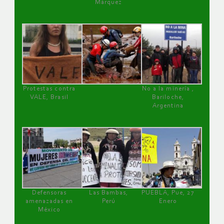
Márquez
Protestas contra
No a la minería ,
VALE, Brasil
Bariloche,
Argentina
Defensoras
Las Bambas,
PUEBLA, Pue, 27
amenazadas en
Perú
Enero
México