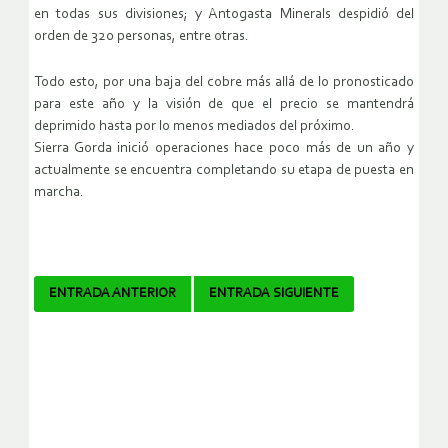
en todas sus divisiones; y Antogasta Minerals despidió del
orden de 320 personas, entre otras.
Todo esto, por una baja del cobre más allá de lo pronosticado
para este año y la visión de que el precio se mantendrá
deprimido hasta por lo menos mediados del próximo.
Sierra Gorda inició operaciones hace poco más de un año y
actualmente se encuentra completando su etapa de puesta en
marcha.
Navegador
ENTRADA ANTERIOR
ENTRADA SIGUIENTE
de
artículos