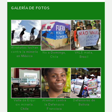
GALERÌA DE FOTOS
Wirakutas luchan
contra la minería
No a Dominga,
VALE mata,
en México
Chile
Brasil
Valle de Elqui
Atentan contra
Defensoras de
sin minería.
la Defensora
Bolivia
Chile
Francisca