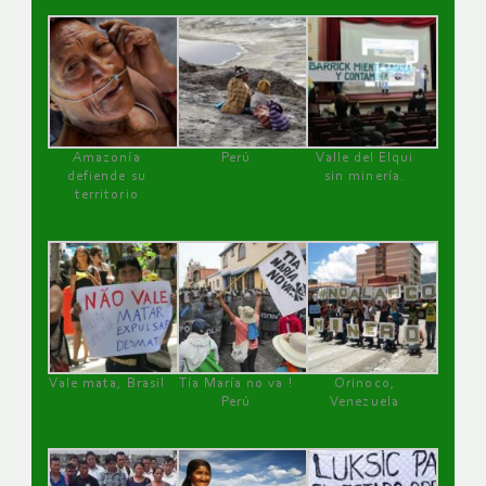
Amazonía
Perú
Valle del Elqui
defiende su
sin minería.
territorio
Vale mata, Brasil
Tía María no va !
Orinoco,
Perú
Venezuela