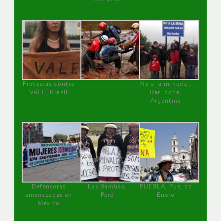
Protestas contra
No a la minería ,
VALE, Brasil
Bariloche,
Argentina
Defensoras
Las Bambas,
PUEBLA, Pue, 27
amenazadas en
Perú
Enero
México