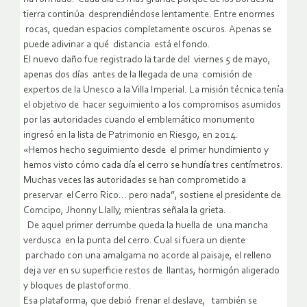
tierra continúa desprendiéndose lentamente. Entre enormes
rocas, quedan espacios completamente oscuros. Apenas se
puede adivinar a qué distancia está el fondo.
El nuevo daño fue registrado la tarde del viernes 5 de mayo,
apenas dos días antes de la llegada de una comisión de
expertos de la Unesco a la Villa Imperial. La misión técnica tenía
el objetivo de hacer seguimiento a los compromisos asumidos
por las autoridades cuando el emblemático monumento
ingresó en la lista de Patrimonio en Riesgo, en 2014.
«Hemos hecho seguimiento desde el primer hundimiento y
hemos visto cómo cada día el cerro se hundía tres centímetros.
Muchas veces las autoridades se han comprometido a
preservar el Cerro Rico… pero nada”, sostiene el presidente de
Comcipo, Jhonny Llally, mientras señala la grieta.
De aquel primer derrumbe queda la huella de una mancha
verdusca en la punta del cerro. Cual si fuera un diente
parchado con una amalgama no acorde al paisaje, el relleno
deja ver en su superficie restos de llantas, hormigón aligerado
y bloques de plastoformo.
Esa plataforma, que debió frenar el deslave, también se