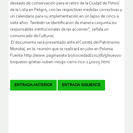
deseado de conservación para el retiro de la Ciudad de Potosí
de la Lista en Peligro, con las respectivas medidas correctivas y
un calendario para su implementación en un lapso de cinco a
siete años. También se identificaron de manera conjunta los
responsables institucionales de las acciones”, señala un
comunicado de Culturas.
El documento será presentado ante el Comité del Patrimonio
Mundial, en la reunión que se realizará en julio en Polonia.
Fuente:http://www.paginasiete.bo/sociedad/2017/6/5/nuevos-
boquetes-grietas-suben-riesgo-cerro-rico-140005.html
Navegador
ENTRADA ANTERIOR
ENTRADA SIGUIENTE
de
artículos