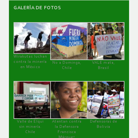
GALERÌA DE FOTOS
Wirakutas luchan
contra la minería
No a Dominga,
VALE mata,
en México
Chile
Brasil
Valle de Elqui
Atentan contra
Defensoras de
sin minería.
la Defensora
Bolivia
Chile
Francisca
Márquez