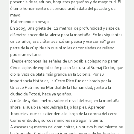
presencia de rajaduras, boquetes pequeños y de magnitud. El
último hundimiento de consideración data del pasado 5 de
mayo.
Patrimonio en riesgo
En 2009, una grieta de 12 metros de profundidad y siete de
diámetro encendió la alerta para la montaña. En los siguientes
cinco años, ese cráter avanzó sin pausa y «se comió” gran
parte de la cúspide sin que ni miles de toneladas de relleno
pudieran evitarlo.
Desde entonces las señales de un posible colapso no paran.
Cinco siglos de explotación pasan factura al Sumaj Orcko, que
dio la veta de plata más grande en la Colonia. Por su
importancia histórica, el Cerro Rico fue declarado por la
Unesco Patrimonio Mundial de la Humanidad, junto a la
ciudad de Potosí, hace ya 30 años.
A más de 4.800 metros sobre el nivel del mar, en la montaña
ahora el suelo se resquebraja bajo los pies. Aparecen
boquetes que se extienden a lo largo de la corona del cerro.
Como embudos, surcos menores se tragan la tierra.
A escasos 15 metros del gran cráter, un nuevo hundimiento se
ha formado. Cada día es más grande porque de los bordes la