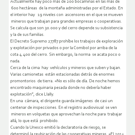
Actualmente hay poco más de 200 bocaminas en las más de
600 hectáreas de la montaña administradas por el Estado. En
el interior hay 19 niveles con ascensores en el que se mueven
mineros que trabajan para grandes empresas o cooperativas.
Se calcula que son 30.000 y del cerro depende su subsistencia
y la de sus familias.
El Decreto Supremo 27787 prohíbe los trabajos de exploración
y explotación por privados o por la Comibol por arriba de la
cota 4.400 del cerro. Sin embargo, la norma se acata poco o
nada.
Cerca de la cima hay vehículos y mineros que suben y bajan.
Varias camionetas están estacionadas detrás de enormes
promontorios de tierra. «No es sólo de día. De noche hemos
encontrado maquinaria pesada donde no debería haber
explotación”, dice Llally.
En una cámara, el dirigente guarda imágenes de casi un
centenar de inspecciones. En el registro audiovisual se ven
mineros en volquetas que aprovechan la noche para trabajar
allá, lo que está prohibido.
Cuando la Unesco emitió la declaratoria de riesgo, se
determinó la reubicación de las cooperativas mineras. «El 2014