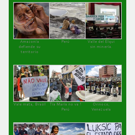
Amazonía
Perú
Valle del Elqui
defiende su
sin minería.
territorio
Vale mata, Brasil
Tía María no va !
Orinoco,
Perú
Venezuela