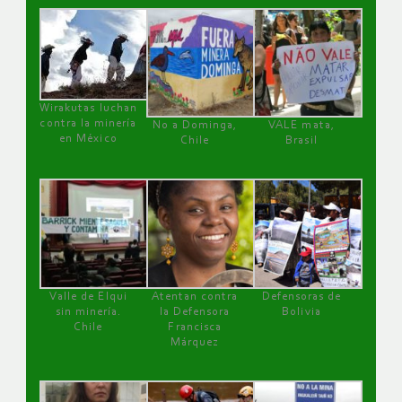
Wirakutas luchan
contra la minería
No a Dominga,
VALE mata,
en México
Chile
Brasil
Valle de Elqui
Atentan contra
Defensoras de
sin minería.
la Defensora
Bolivia
Chile
Francisca
Márquez