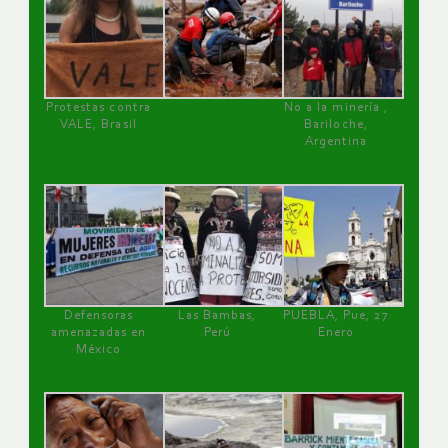
Protestas contra
No a la minería ,
VALE, Brasil
Bariloche,
Argentina
Defensoras
Las Bambas,
PUEBLA, Pue, 27
amenazadas en
Perú
Enero
México