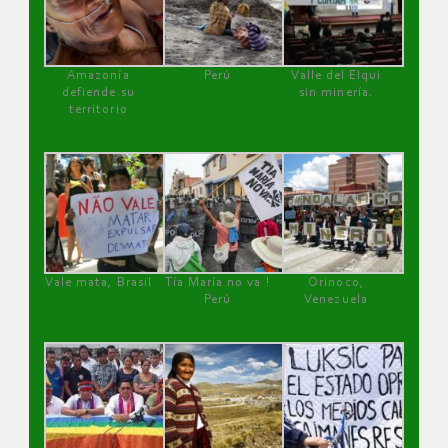
Amazonía
Perú
Valle del Elqui
defiende su
sin minería.
territorio
Vale mata, Brasil
Tía María no va !
Orinoco,
Perú
Venezuela