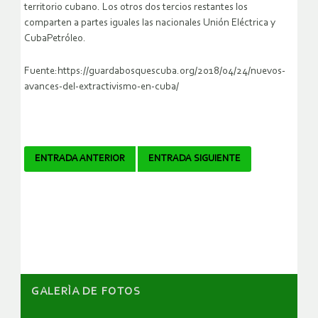
territorio cubano. Los otros dos tercios restantes los
comparten a partes iguales las nacionales Unión Eléctrica y
CubaPetróleo.
Fuente:https://guardabosquescuba.org/2018/04/24/nuevos-
avances-del-extractivismo-en-cuba/
Navegador
ENTRADA ANTERIOR
ENTRADA SIGUIENTE
de
artículos
GALERÌA DE FOTOS