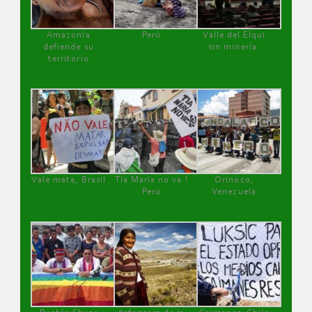
Amazonía
Perú
Valle del Elqui
defiende su
sin minería.
territorio
Vale mata, Brasil
Tía María no va !
Orinoco,
Perú
Venezuela