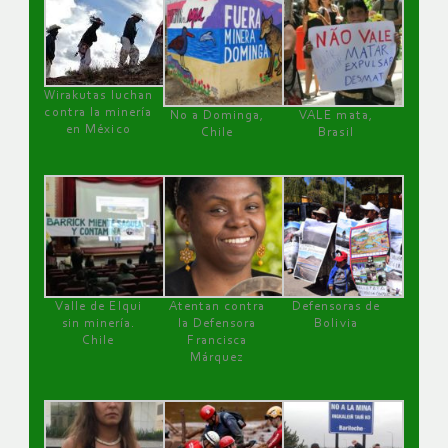
Wirakutas luchan
contra la minería
No a Dominga,
VALE mata,
en México
Chile
Brasil
Valle de Elqui
Atentan contra
Defensoras de
sin minería.
la Defensora
Bolivia
Chile
Francisca
Márquez