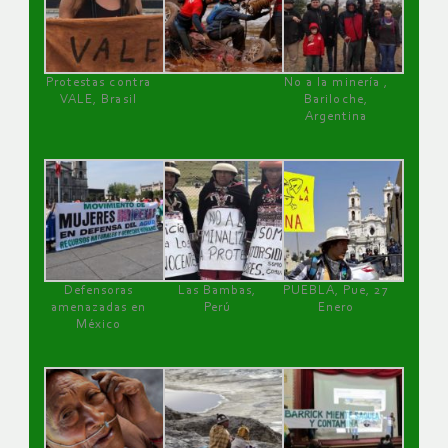
Protestas contra
No a la minería ,
VALE, Brasil
Bariloche,
Argentina
Defensoras
Las Bambas,
PUEBLA, Pue, 27
amenazadas en
Perú
Enero
México