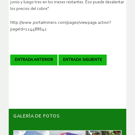
junio y luego tres en los meses restantes. Eso puede desalentar
los precios del cobre”.
http://www.portalminero.com/pages/viewpage.action?
pageId=124488642
Navegador
ENTRADA ANTERIOR
ENTRADA SIGUIENTE
de
artículos
GALERÌA DE FOTOS