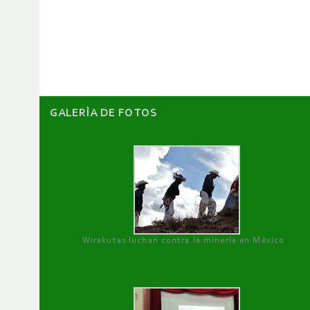
de
artículos
GALERÌA DE FOTOS
Wirakutas luchan contra la minería en México