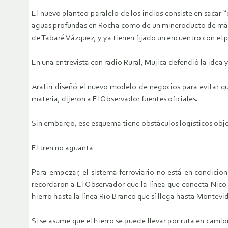
El nuevo planteo paralelo de los indios consiste en sacar 
aguas profundas en Rocha como de un mineroducto de más de
de Tabaré Vázquez, y ya tienen fijado un encuentro con el 
En una entrevista con radio Rural, Mujica defendió la idea y
Aratirí diseñó el nuevo modelo de negocios para evitar qu
materia, dijeron a El Observador fuentes oficiales.
Sin embargo, ese esquema tiene obstáculos logísticos objeti
El tren no aguanta
Para empezar, el sistema ferroviario no está en condicio
recordaron a El Observador que la línea que conecta Nico P
hierro hasta la línea Río Branco que sí llega hasta Montevid
Si se asume que el hierro se puede llevar por ruta en camio