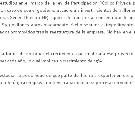
estudios en el marco de la ley de Participación Público Privada
En caso de que el gobierno accediera a invertir cientos de millones
toras General Electric HP, capaces de transportar concentrado de hier
$ 3 millones, aproximadamente. A ello se suma el impedimento de
ivados promovidos tras la reestructura de la empresa. No hay en e
 la forma de absorber el crecimiento que implicaría ese proyecto
nes cada año, lo cual implica un crecimiento de 15%.
tudiar la posibilidad de que parte del hierro a exportar en ese pla
ia siderúrgica uruguaya no tiene capacidad para procesar un volu