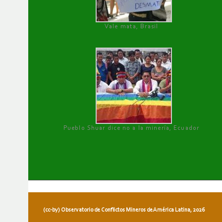
Vale mata, Brasil
Pueblo Shuar dice no a la minería, Ecuador
(cc-by) Observatorio de Conflictos Mineros de América Latina, 2026