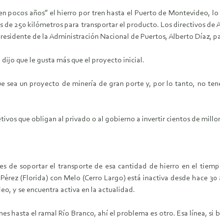
“en pocos años” el hierro por tren hasta el Puerto de Montevideo, lo
 250 kilómetros para transportar el producto. Los directivos de Ar
presidente de la Administración Nacional de Puertos, Alberto Díaz, 
 dijo que le gusta más que el proyecto inicial.
e sea un proyecto de minería de gran porte y, por lo tanto, no tener
vos que obligan al privado o al gobierno a invertir cientos de millo
nes de soportar el transporte de esa cantidad de hierro en el tiem
érez (Florida) con Melo (Cerro Largo) está inactiva desde hace 30 a
eo, y se encuentra activa en la actualidad.
nes hasta el ramal Río Branco, ahí el problema es otro. Esa línea, si 