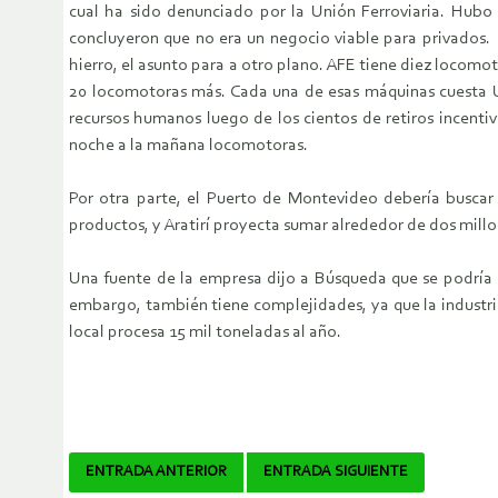
cual ha sido denunciado por la Unión Ferroviaria. Hubo 
concluyeron que no era un negocio viable para privados. 
hierro, el asunto para a otro plano. AFE tiene diez locomo
20 locomotoras más. Cada una de esas máquinas cuesta US
recursos humanos luego de los cientos de retiros incent
noche a la mañana locomotoras.
Por otra parte, el Puerto de Montevideo debería buscar
productos, y Aratirí proyecta sumar alrededor de dos millo
Una fuente de la empresa dijo a Búsqueda que se podría es
embargo, también tiene complejidades, ya que la industr
local procesa 15 mil toneladas al año.
Navegador
ENTRADA ANTERIOR
ENTRADA SIGUIENTE