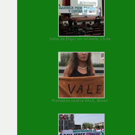
Valle de Elqui sin minería. Chile
Protestas contra VALE, Brasil