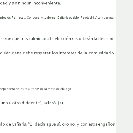
dad y sin ningún inconveniente.
 caseríos de Pamacas, Congona, Atunloma, Cañaris pueblo, Pandachí, Atumpampa,
saron que tras culminada la elección respetarán la decisión
a quién gane debe respetar los intereses de la comunidad y
dependerá de los resultados de la mesa de dialogo.
no u otro dirigente”, aclaró. (1)
 de Cañaris. “Él decía agua sí, oro no, y con esos engaños