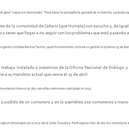
él gane” expresó a Ideeleradio. “Para hacer la campaña he gastado de mi bolsillo, sacando copi
e de la comunidad de Cañaris [que Humala] nos escuche y, de igual
 tener que llegar a no seguir con los problemas que está pasando en
irigente Cristóbal Barrios Tarrillo, quien formalmente culmina su gestión el próximo 15 de abri
 trabajo instalada a instancias de la Oficina Nacional de Diálogo y
me a su mandato actual que vence el 15 de abril.
munidad en torno a las dos consultas comunales realizadas el 2012.
az a pedido de un comunero y en la asamblea 200 comuneros a mano
da la comunidad con el aval de la Junta Directiva. Participaron más de dos mil comuneros e