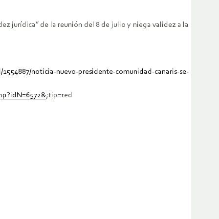
jurídica” de la reunión del 8 de julio y niega validez a la
d/1554887/noticia-nuevo-presidente-comunidad-canaris-se-
php?idN=6572&
;tip=red