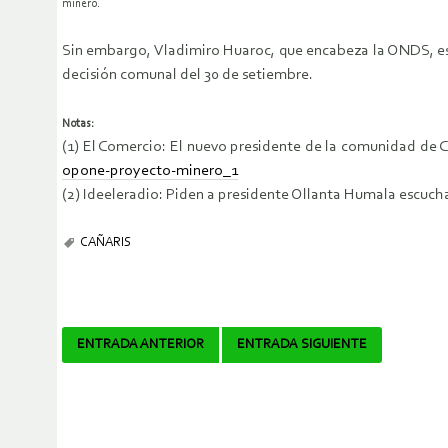
minero.
Sin embargo, Vladimiro Huaroc, que encabeza la ONDS, es pe
decisión comunal del 30 de setiembre.
Notas:
(1) El Comercio: El nuevo presidente de la comunidad de 
opone-proyecto-minero_1
(2) Ideeleradio: Piden a presidente Ollanta Humala escucha
CAÑARIS
Navegador
ENTRADA ANTERIOR
ENTRADA SIGUIENTE
de
artículos