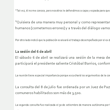
“Tal vez, él no me conoce, pero nosotros le defendimos a capa y espada para que 
“Quisiera de una manera muy personal y como representant
humanos [cometemos errores] y a través del diálogo vamos a
Por otro lado indicó que la población evaluará el trabajo desempeñado por el ex d
La sesión del 6 de abril
El sábado 6 de abril se realizará una sesión de la mesa de
participará el presidente saliente Cristóbal Barrios, confor
La reunión tiene especial importancia porque escuchará los argumentos de la co
La consulta del 8 de julio fue ordenada por un Juez de P
comuneros habilitados son más de 3,500.
La segunda consulta fue realizada el 30 de setiembre de manera autónoma por to