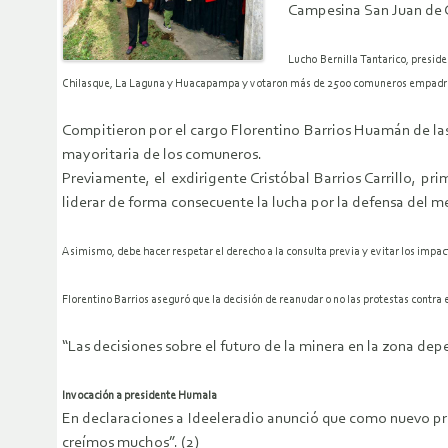
Campesina San Juan de C
Lucho Bernilla Tantarico, presi
Chilasque, La Laguna y Huacapampa y votaron más de 2500 comuneros empadr
Compitieron por el cargo Florentino Barrios Huamán de las 
mayoritaria de los comuneros.
Previamente, el exdirigente Cristóbal Barrios Carrillo, p
liderar de forma consecuente la lucha por la defensa del m
Asimismo, debe hacer respetar el derecho a la consulta previa y evitar los impac
Florentino Barrios aseguró que la decisión de reanudar o no las protestas contr
“Las decisiones sobre el futuro de la minera en la zona dep
Invocación a presidente Humala
En declaraciones a Ideeleradio anunció que como nuevo pre
creímos muchos”. (2)