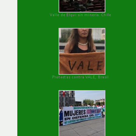
Valle de Elqui sin minería. Chile
Protestas contra VALE, Brasil