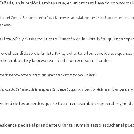
añaris, en la región Lambayeque, en un proceso llevado con normali
dente del Comité Electoral, declaró que las mesas se instalaron desde las 8:30 a.m. en los
onados.
Lista N° 1 y Ausberto Lucero Huamán de la Lista N° 2, quienes expre
rimo del candidato de la lista Nº 1, exhortó a los candidatos que se
edio ambiente y la preservación de los recursos naturales.
tos de los proyectos mineros que amenazan el territorio de Cañaris.
a el proyecto Cañariaco de la empresa Candente Copper será decisión de la asamblea general y 
enderá de los acuerdos que se tomen en asambleas generales y no de u
sidente pedirá al presidente Ollanta Humala Tasso escuchar al pueblo