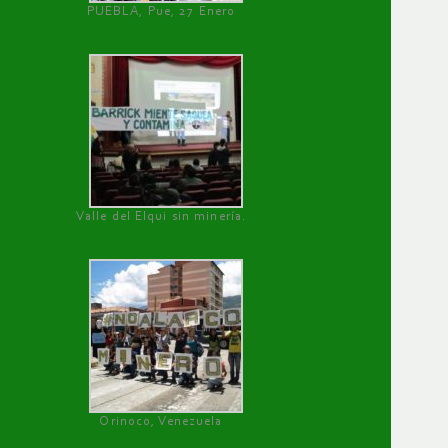
PUEBLA, Pue, 27 Enero
Valle del Elqui sin minería.
Orinoco, Venezuela