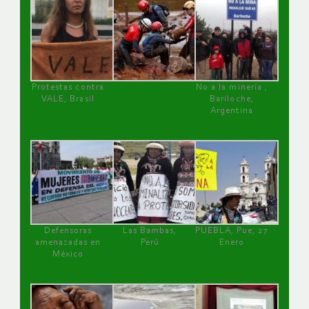
Protestas contra
No a la minería ,
VALE, Brasil
Bariloche,
Argentina
Defensoras
Las Bambas,
PUEBLA, Pue, 27
amenazadas en
Perú
Enero
México