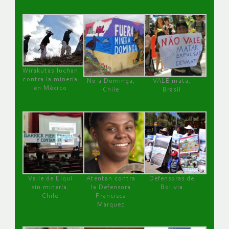
Wirakutas luchan
contra la minería
No a Dominga,
VALE mata,
en México
Chile
Brasil
Valle de Elqui
Atentan contra
Defensoras de
sin minería.
la Defensora
Bolivia
Chile
Francisca
Márquez