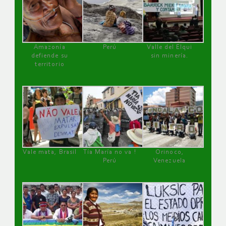
Amazonía
Perú
Valle del Elqui
defiende su
sin minería.
territorio
Vale mata, Brasil
Tía María no va !
Orinoco,
Perú
Venezuela