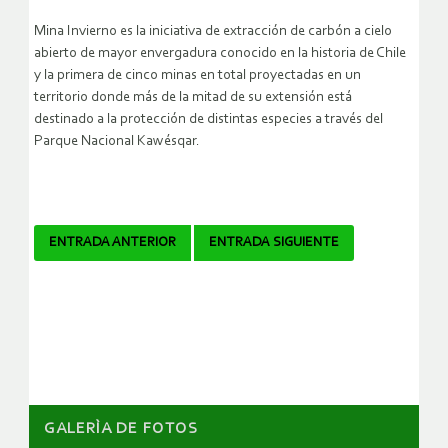
Mina Invierno es la iniciativa de extracción de carbón a cielo
abierto de mayor envergadura conocido en la historia de Chile
y la primera de cinco minas en total proyectadas en un
territorio donde más de la mitad de su extensión está
destinado a la protección de distintas especies a través del
Parque Nacional Kawésqar.
Navegador
ENTRADA ANTERIOR
ENTRADA SIGUIENTE
de
artículos
GALERÌA DE FOTOS