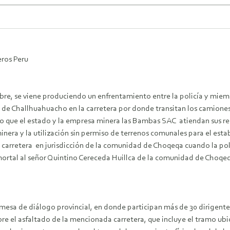
eros Peru
ctubre, se viene produciendo un enfrentamiento entre la policía y 
o de Challhuahuacho en la carretera por donde transitan los camion
que el estado y la empresa minera las Bambas SAC atiendan sus recla
nera y la utilización sin permiso de terrenos comunales para el estab
carretera en jurisdicción de la comunidad de Choqeqa cuando la poli
rtal al señor Quintino Cereceda Huillca de la comunidad de Choqeqa
a mesa de diálogo provincial, en donde participan más de 30 dirigen
e el asfaltado de la mencionada carretera, que incluye el tramo ubic