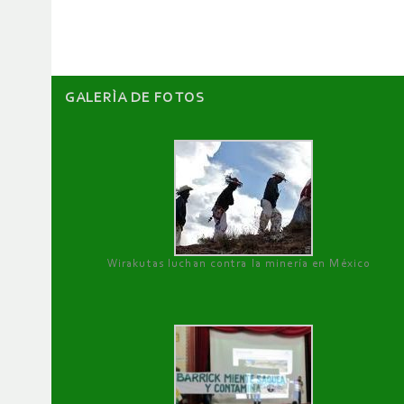
artículos
GALERÌA DE FOTOS
Wirakutas luchan contra la minería en México