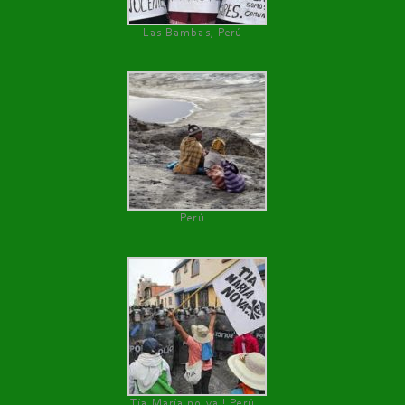
Las Bambas, Perú
Perú
Tía María no va ! Perú