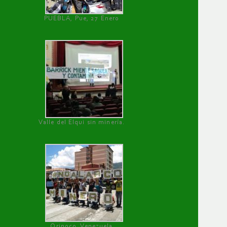
PUEBLA, Pue, 27 Enero
Valle del Elqui sin minería.
Orinoco, Venezuela