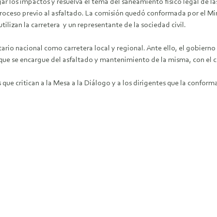
r los impactos y resuelva el tema del saneamiento físico legal de l
oceso previo al asfaltado. La comisión quedó conformada por el Min
ilizan la carretera y un representante de la sociedad civil.
tario nacional como carretera local y regional. Ante ello, el gobiern
a que se encargue del asfaltado y mantenimiento de la misma, con el 
e critican a la Mesa a la Diálogo y a los dirigentes que la conform