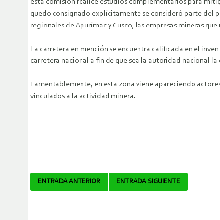
esta comisión realice estudios complementarios para mitiga
quedo consignado explícitamente se consideró parte del pr
regionales de Apurímac y Cusco, las empresas mineras que ut
La carretera en mención se encuentra calificada en el inven
carretera nacional a fin de que sea la autoridad nacional l
Lamentablemente, en esta zona viene apareciendo actores qu
vinculados a la actividad minera.
Navegador
ENTRADA ANTERIOR
ENTRADA SIGUIENTE
de