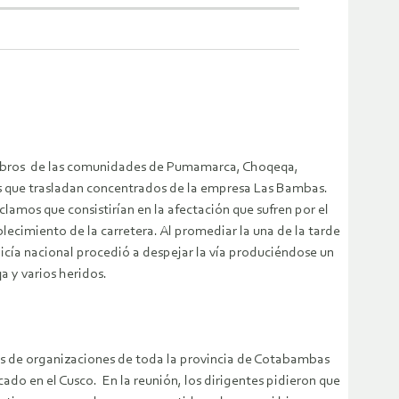
miembros de las comunidades de Pumamarca, Choqeqa,
es que trasladan concentrados de la empresa Las Bambas.
mos que consistirían en la afectación que sufren por el
lecimiento de la carretera. Al promediar la una de la tarde
cía nacional procedió a despejar la vía produciéndose un
 y varios heridos.
tes de organizaciones de toda la provincia de Cotabambas
ado en el Cusco. En la reunión, los dirigentes pidieron que