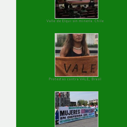
Valle de Elqui sin minería. Chile
Protestas contra VALE, Brasil