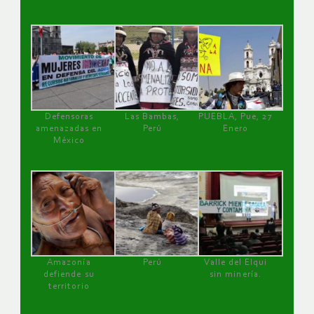
Defensoras
Las Bambas,
PUEBLA, Pue, 27
amenazadas en
Perú
Enero
México
Amazonía
Perú
Valle del Elqui
defiende su
sin minería.
territorio