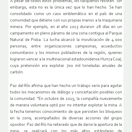
A pesar de todos estos problemas, los tasqueños resisten. Sin
embargo, esta no es la única vez que lo han hecho. Se han
consolidado como un caso emblemático en el país de una
comunidad que detiene con sus propias manos a la maquinaria
minera. Por ejemplo, en el año 2013 duraron 28 días en un
campamento en pleno páramo de una zona contigua al Parque
Natural de Pisba. La lucha alcanzó la movilización de 4.000
personas, entre organizaciones campesinas, acueductos
comunitarios y los mismos pobladores de la región, quienes
lograron vencer a la multinacional estadounidense Hunza Coal,
cuya pretensión era explotar 700 mil toneladas anuales de
carbón.
Paz del Río afirma que han hecho un trabajo serio para agotar
todos los mecanismos de diálogo y concertación posibles con
la comunidad. “En octubre de 2015, la compañía nuevamente
de manera voluntaria optó por no intentar explotar la mina. A
la fecha tenemos conocimiento de que persisten los bloqueos
en la zona, acompañados de diversas acciones del grupo
opositor. Paz del Río ha reiterado que de darse la apertura de la
mina, se realizará con los más altos estándares de