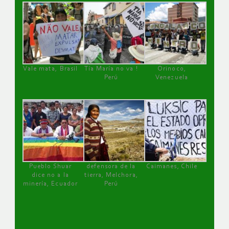
Vale mata, Brasil
Tía María no va !
Orinoco,
Perú
Venezuela
Pueblo Shuar
defensora de la
Caimanes, Chile
dice no a la
tierra, Melchora,
minería, Ecuador
Perú