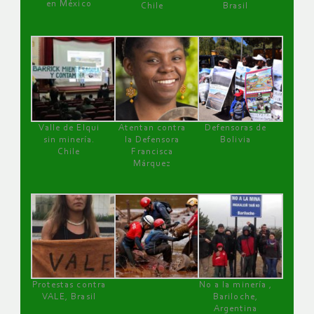
en México
Chile
Brasil
Valle de Elqui
Atentan contra
Defensoras de
sin minería.
la Defensora
Bolivia
Chile
Francisca
Márquez
Protestas contra
No a la minería ,
VALE, Brasil
Bariloche,
Argentina