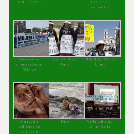
VALE, Brasil
Bariloche,
Argentina
Defensoras
Las Bambas,
PUEBLA, Pue, 27
amenazadas en
Perú
Enero
México
Amazonía
Perú
Valle del Elqui
defiende su
sin minería.
territorio