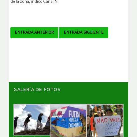
de la zona, indicó Canal N.
Navegador
ENTRADA ANTERIOR
ENTRADA SIGUIENTE
de
artículos
GALERÌA DE FOTOS