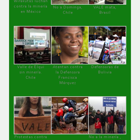
Wirakutas luchan
contra la minería
No a Dominga,
VALE mata,
en México
Chile
Brasil
Valle de Elqui
Atentan contra
Defensoras de
sin minería.
la Defensora
Bolivia
Chile
Francisca
Márquez
Protestas contra
No a la minería ,