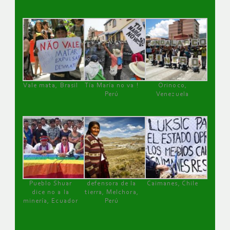
Vale mata, Brasil
Tía María no va !
Orinoco,
Perú
Venezuela
Pueblo Shuar
defensora de la
Caimanes, Chile
dice no a la
tierra, Melchora,
minería, Ecuador
Perú