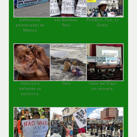
Defensoras
Las Bambas,
PUEBLA, Pue, 27
amenazadas en
Perú
Enero
México
Amazonía
Perú
Valle del Elqui
defiende su
sin minería.
territorio