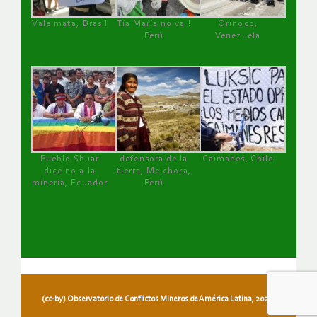
Vale mata, Brasil
Tía María no va !
Orinoco,
Perú
Venezuela
Pueblo Shuar
defensora de la
Caimanes, Chile
dice no a la
tierra, Melchora,
minería, Ecuador
Perú
(cc-by) Observatorio de Conflictos Mineros de América Latina, 2026