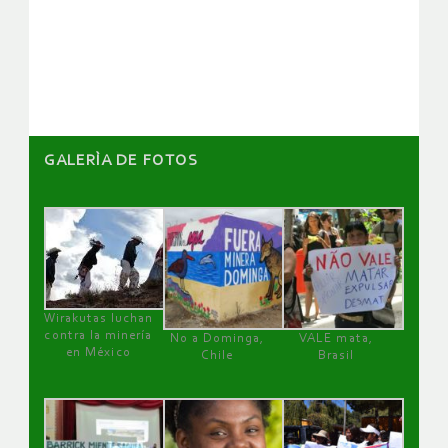
de
artículos
GALERÌA DE FOTOS
Wirakutas luchan
contra la minería
No a Dominga,
VALE mata,
en México
Chile
Brasil