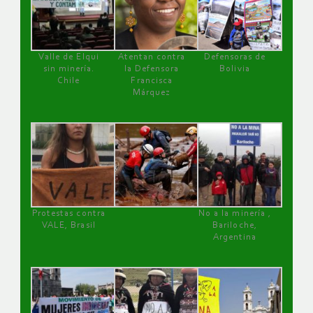
Valle de Elqui
Atentan contra
Defensoras de
sin minería.
la Defensora
Bolivia
Chile
Francisca
Márquez
Protestas contra
No a la minería ,
VALE, Brasil
Bariloche,
Argentina