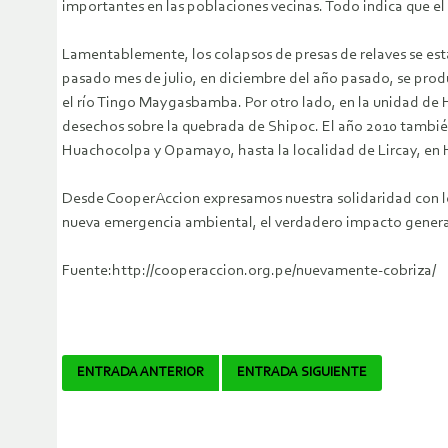
importantes en las poblaciones vecinas. Todo indica que e
Lamentablemente, los colapsos de presas de relaves se está
pasado mes de julio, en diciembre del año pasado, se prod
el río Tingo Maygasbamba. Por otro lado, en la unidad de 
desechos sobre la quebrada de Shipoc. El año 2010 tambié
Huachocolpa y Opamayo, hasta la localidad de Lircay, en 
Desde CooperAccion expresamos nuestra solidaridad con los
nueva emergencia ambiental, el verdadero impacto generado
Fuente:http://cooperaccion.org.pe/nuevamente-cobriza/
Navegador
ENTRADA ANTERIOR
ENTRADA SIGUIENTE
de