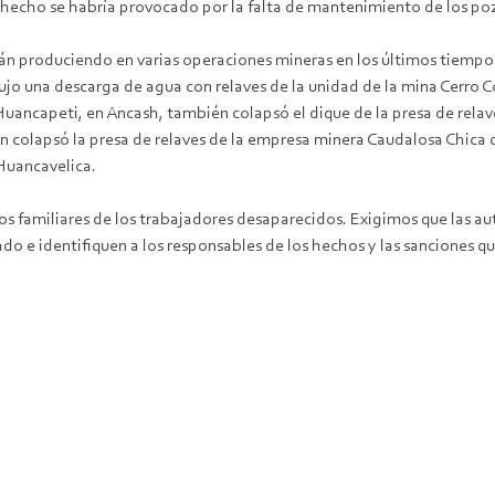
l hecho se habría provocado por la falta de mantenimiento de los po
n produciendo en varias operaciones mineras en los últimos tiempos.
ujo una descarga de agua con relaves de la unidad de la mina Cerro
Huancapeti, en Ancash, también colapsó el dique de la presa de rela
n colapsó la presa de relaves de la empresa minera Caudalosa Chica
Huancavelica.
 familiares de los trabajadores desaparecidos. Exigimos que las au
 e identifiquen a los responsables de los hechos y las sanciones q