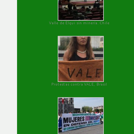
Valle de Elqui sin minería. Chile
Protestas contra VALE, Brasil