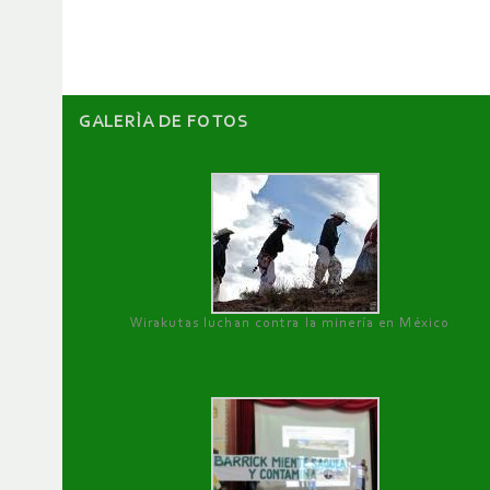
artículos
GALERÌA DE FOTOS
Wirakutas luchan contra la minería en México