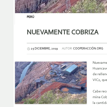
PERÚ
NUEVAMENTE COBRIZA
25 DICIEMBRE, 2019
AUTOR:
COOPERACCIÓN.ORG
Nuevament
Huancave
de rellen
VIC2, qu
Cabe rec
mina Cob
la cantid