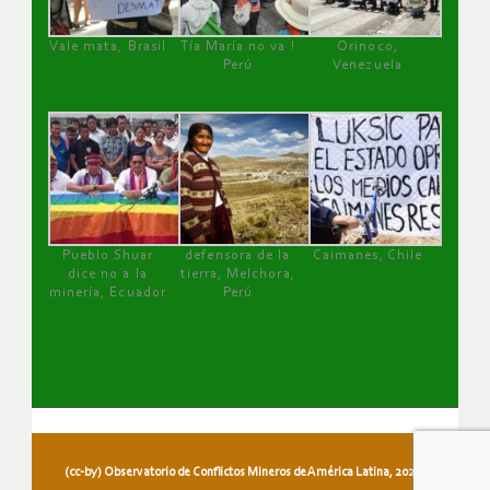
Vale mata, Brasil
Tía María no va !
Orinoco,
Perú
Venezuela
Pueblo Shuar
defensora de la
Caimanes, Chile
dice no a la
tierra, Melchora,
minería, Ecuador
Perú
(cc-by) Observatorio de Conflictos Mineros de América Latina, 2026