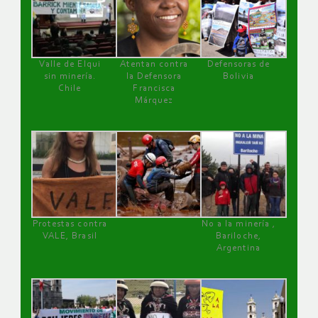
Valle de Elqui
Atentan contra
Defensoras de
sin minería.
la Defensora
Bolivia
Chile
Francisca
Márquez
Protestas contra
No a la minería ,
VALE, Brasil
Bariloche,
Argentina