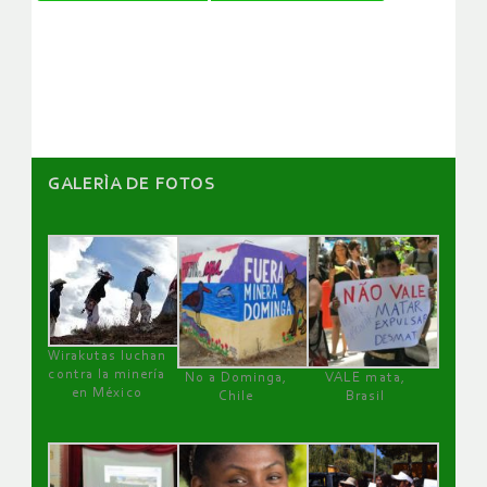
de
artículos
GALERÌA DE FOTOS
Wirakutas luchan
contra la minería
No a Dominga,
VALE mata,
en México
Chile
Brasil