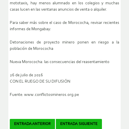
mototaxis, hay menos alumnado en los colegios y muchas
casas lucen en las ventanas anuncios de venta o alquiler.
Para saber más sobre el caso de Morococha, revisar recientes
informes de Mongabay:
Detonaciones de proyecto minero ponen en riesgo a la
población de Morococha
Nueva Morococha: las consecuencias del reasentamiento
26 de julio de 2016
CON EL RUEGO DE SU DIFUSIÓN
Fuente: www.conflictosmineros.org.pe
Navegador
ENTRADA ANTERIOR
ENTRADA SIGUIENTE