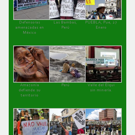
Defensoras
Las Bambas,
PUEBLA, Pue, 27
amenazadas en
Perú
Enero
México
Amazonía
Perú
Valle del Elqui
defiende su
sin minería.
territorio