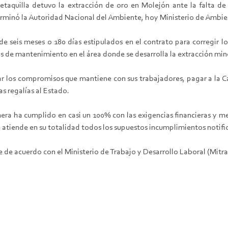
etaquilla detuvo la extracción de oro en Molejón ante la falta d
minó la Autoridad Nacional del Ambiente, hoy Ministerio de Ambien
 de seis meses o 180 días estipulados en el contrato para corregir 
os de mantenimiento en el área donde se desarrolla la extracción min
 los compromisos que mantiene con sus trabajadores, pagar a la Ca
s regalías al Estado.
nera ha cumplido en casi un 100% con las exigencias financieras y m
se atiende en su totalidad todos los supuestos incumplimientos notif
de acuerdo con el Ministerio de Trabajo y Desarrollo Laboral (Mitrad