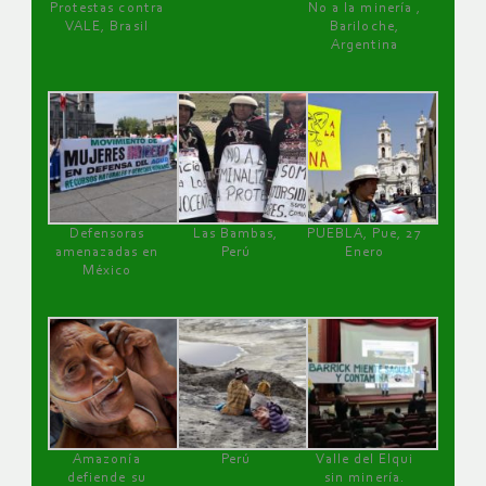
Protestas contra
No a la minería ,
VALE, Brasil
Bariloche,
Argentina
Defensoras
Las Bambas,
PUEBLA, Pue, 27
amenazadas en
Perú
Enero
México
Amazonía
Perú
Valle del Elqui
defiende su
sin minería.