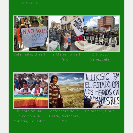
territorio
Vale mata, Brasil
Tía María no va !
Orinoco,
Perú
Venezuela
Pueblo Shuar
defensora de la
Caimanes, Chile
dice no a la
tierra, Melchora,
minería, Ecuador
Perú