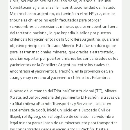
Chile, ocurrió en octubre del año 2000, cuando el Tribunal
Constitucional, al analizar la inconstitucionalidad del Tratado
Minero chileno argentino, dictaminó en el rol N° 312, que los
tribunales chilenos no están facultados para otorgar
servidumbres a concesiones mineras que se encuentran fuera
del territorio nacional, lo que impedía la salida por puertos
chilenos a los yacimientos de la Cordillera Argentina, que era el
objetivo principal del Tratado Minero. Este fue un duro golpe
para las transnacionales mineras, que gracias a este tratado,
querían exportar por puertos chilenos los concentrados de los
yacimientos de la Cordillera Argentina, entre los cuales se
encontraba el yacimiento El Pachón, en la provincia de San
Juan, y muy cercano al yacimiento chileno Los Pelambres.
A pesar del dictamen del Tribunal Constitucional (TC), Minera
Xtrata, actual propietaria del yacimiento El Pachón, a través de
su filial chilena «Pachón Transportes y Servicios Ltda.», en
septiembre de 2008, inició un juicio en el Juzgado Civil de
Illapel, rol 84.003, con el objetivo de constituir servidumbre
legal minera para el paso de un mineroducto para transportar
los concentrados desde el yacimiento El Pachón, hasta el