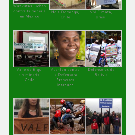
Wirakutas luchan
contra la minería
No a Dominga,
VALE mata,
en México
Chile
Brasil
Valle de Elqui
Atentan contra
Defensoras de
sin minería.
la Defensora
Bolivia
Chile
Francisca
Márquez