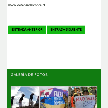
www.defensadelcobre.cl
Navegador
ENTRADA ANTERIOR
ENTRADA SIGUIENTE
de
artículos
GALERÌA DE FOTOS