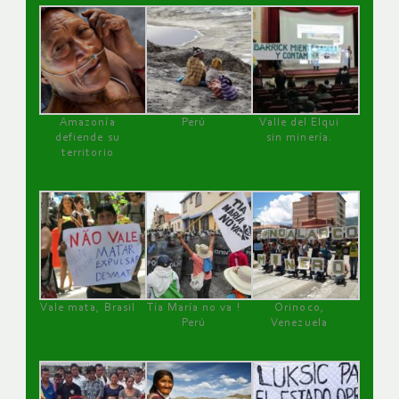
Amazonía
Perú
Valle del Elqui
defiende su
sin minería.
territorio
Vale mata, Brasil
Tía María no va !
Orinoco,
Perú
Venezuela