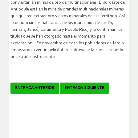
conviertan en minas de oro de multinacionales. El suroeste de
Antioquia está en la mira de grandes multinacionales mineras
que quieren extraer oro y otros minerales de ese territorio. Así
lo denuncian los habitantes de los municipios de Jardín,
Támesis, Jericó, Caramanta y Pueblo Rico, y lo confirman los
títulos que se han otorgado hasta el momento para
exploración. En noviembre de 2011 los pobladores de Jardín
empezaron a ver un helicóptero sobrevolar la zona cargando
un extraño instrumento.
Navegador
ENTRADA ANTERIOR
ENTRADA SIGUIENTE
de
artículos