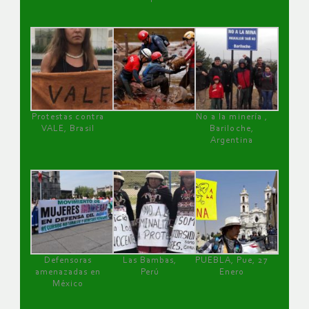
Protestas contra
No a la minería ,
VALE, Brasil
Bariloche,
Argentina
Defensoras
Las Bambas,
PUEBLA, Pue, 27
amenazadas en
Perú
Enero
México