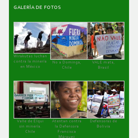
GALERÌA DE FOTOS
Wirakutas luchan
contra la minería
No a Dominga,
VALE mata,
en México
Chile
Brasil
Valle de Elqui
Atentan contra
Defensoras de
sin minería.
la Defensora
Bolivia
Chile
Francisca
Márquez