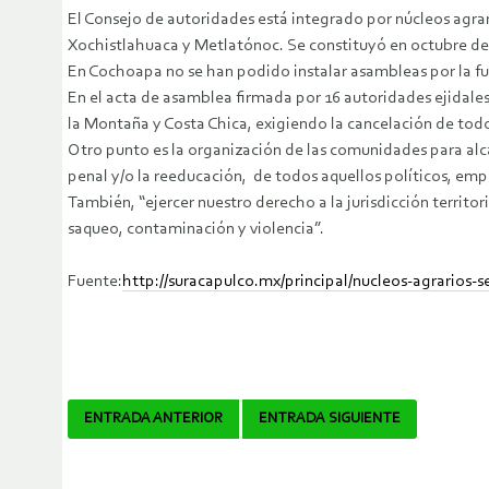
El Consejo de autoridades está integrado por núcleos agra
Xochistlahuaca y Metlatónoc. Se constituyó en octubre de
En Cochoapa no se han podido instalar asambleas por la fue
En el acta de asamblea firmada por 16 autoridades ejidales 
la Montaña y Costa Chica, exigiendo la cancelación de todo
Otro punto es la organización de las comunidades para alca
penal y/o la reeducación, de todos aquellos políticos, empr
También, “ejercer nuestro derecho a la jurisdicción territor
saqueo, contaminación y violencia”.
Fuente:
http://suracapulco.mx/principal/nucleos-agrarios
Navegador
ENTRADA ANTERIOR
ENTRADA SIGUIENTE
de