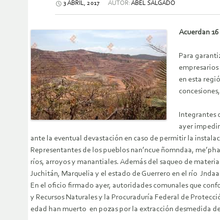
3 ABRIL, 2017
AUTOR:
ABEL SALGADO
Acuerdan 16 
Para garantiz
empresarios 
en esta regi
concesiones,
Integrantes 
ayer impedir
ante la eventual devastación en caso de permitir la instala
Representantes de los pueblos nan’ncue ñomndaa, me’phaa,
ríos, arroyos y manantiales. Además del saqueo de materia
Juchitán, Marquelia y el estado de Guerrero en el río Jnda
En el oficio firmado ayer, autoridades comunales que con
y Recursos Naturales y la Procuraduría Federal de Protecci
edad han muerto en pozas por la extracción desmedida de m