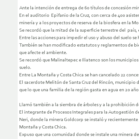
Ante la intención de entrega de 60 títulos de concesión m
En el auditorio Epifanio de la Cruz, con cerca de 400 asist
minería y a los proyectos de reserva de la biosfera en la M
Se recordó que la mitad de la superficie terrestre del país
Entre las acciones para impedir el uso y abuso del suelo se
También se han modificado estatutos y reglamentos de bie
que afecte el ambiente.
Se recordó que Malinaltepec e Iliatenco son los municipi
suelo.
Entre La Montaña y Costa Chica se han cancelado 22 concesi
El sacerdote Melitón de Santa Cruz del Rincón, municipio 
que lo que una familia de la región gasta en agua en 20 año
Llamó también a la siembra de árboles y a la prohibición 
El integrante de Procesos Integrales para la Autogestión d
Neri, donde la minera Goldcorp se instaló y recientemente v
Montaña y Costa Chica.
Expuso que una comunidad donde se instale una minera de e