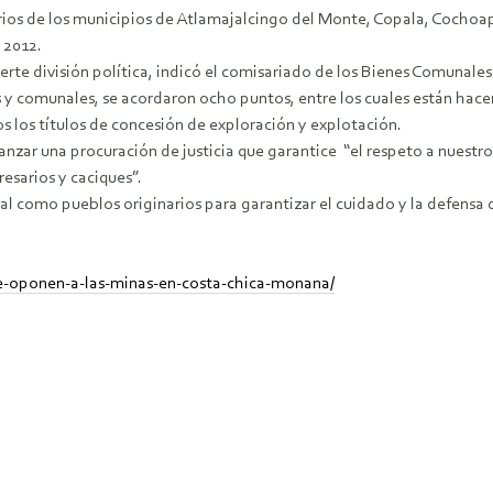
rios de los municipios de Atlamajalcingo del Monte, Copala, Cochoapa
 2012.
rte división política, indicó el comisariado de los Bienes Comunales
y comunales, se acordaron ocho puntos, entre los cuales están hacer e
s los títulos de concesión de exploración y explotación.
nzar una procuración de justicia que garantice “el respeto a nuestros
esarios y caciques”.
ial como pueblos originarios para garantizar el cuidado y la defensa 
-se-oponen-a-las-minas-en-costa-chica-monana/