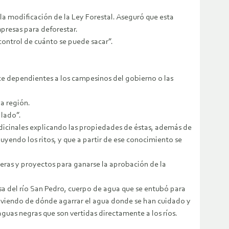
 la modificación de la Ley Forestal. Aseguró que esta
presas para deforestar.
control de cuánto se puede sacar”.
ce dependientes a los campesinos del gobierno o las
la región.
 lado”.
icinales explicando las propiedades de éstas, además de
yendo los ritos, y que a partir de ese conocimiento se
ras y proyectos para ganarse la aprobación de la
sa del río San Pedro, cuerpo de agua que se entubó para
n viendo de dónde agarrar el agua donde se han cuidado y
guas negras que son vertidas directamente a los ríos.