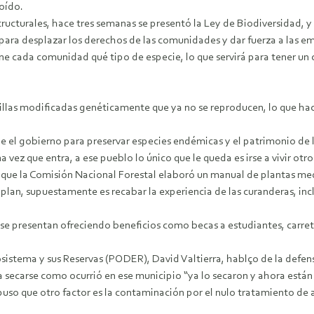
 oído.
tructurales, hace tres semanas se presentó la Ley de Biodiversidad, y
para desplazar los derechos de las comunidades y dar fuerza a las em
ene cada comunidad qué tipo de especie, lo que servirá para tener un 
illas modificadas genéticamente que ya no se reproducen, lo que ha
le el gobierno para preservar especies endémicas y el patrimonio de 
 vez que entra, a ese pueblo lo único que le queda es irse a vivir otro
que la Comisión Nacional Forestal elaboró un manual de plantas med
an, supuestamente es recabar la experiencia de las curanderas, inclu
e presentan ofreciendo beneficios como becas a estudiantes, carrete
osistema y sus Reservas (PODER), David Valtierra, hablço de la defen
a secarse como ocurrió en ese municipio “ya lo secaron y ahora está
puso que otro factor es la contaminación por el nulo tratamiento de a