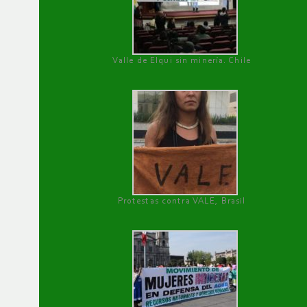
Valle de Elqui sin minería. Chile
Protestas contra VALE, Brasil