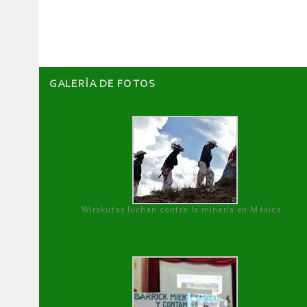
artículos
GALERÌA DE FOTOS
Wirakutas luchan contra la minería en México