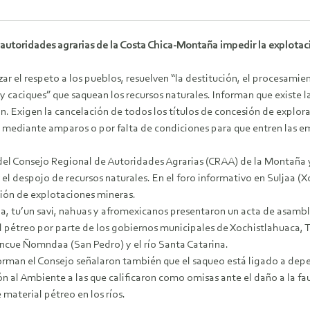
autoridades agrarias de la Costa Chica-Montaña impedir la explotac
ar el respeto a los pueblos, resuelven “la destitución, el procesamie
y caciques” que saquean los recursos naturales. Informan que existe 
ón. Exigen la cancelación de todos los títulos de concesión de explo
 mediante amparos o por falta de condiciones para que entren las e
del Consejo Regional de Autoridades Agrarias (CRAA) de la Montaña y 
 el despojo de recursos naturales. En el foro informativo en Suljaa (X
ción de explotaciones mineras.
 tu’un savi, nahuas y afromexicanos presentaron un acta de asamble
l pétreo por parte de los gobiernos municipales de Xochistlahuaca, 
ancue Ñomndaa (San Pedro) y el río Santa Catarina.
forman el Consejo señalaron también que el saqueo está ligado a de
ón al Ambiente a las que calificaron como omisas ante el daño a la f
aterial pétreo en los ríos.