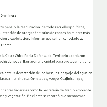
ión minera
nto penal y la reeducación, de todos aquellos políticos,
la intención de otorgar 60 títulos de concesión minera más
ración y explotación. Informan que se han cancelado 22
mpresas
la Costa Chica Por la Defensa del Territorio acordaron
ochistlahuaca) llamaron a la unidad para proteger la tierra
a ante la devastación de los bosques; despojo del agua en
Tlacoachistlahuaca, Ometepec, Azoyú, Cuajinicuilapa,
pendencas federales como la Secretaría de Medio Ambiente
auna y vegetación. En el acta se recordó que menores de