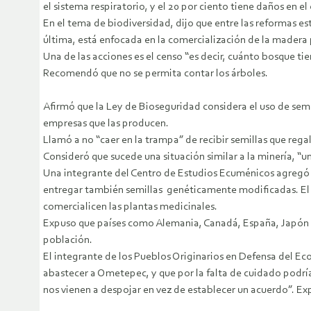
el sistema respiratorio, y el 20 por ciento tiene daños en el
En el tema de biodiversidad, dijo que entre las reformas es
última, está enfocada en la comercialización de la madera 
Una de las acciones es el censo “es decir, cuánto bosque ti
Recomendó que no se permita contar los árboles.
Afirmó que la Ley de Bioseguridad considera el uso de sem
empresas que las producen.
Llamó a no “caer en la trampa” de recibir semillas que rega
Consideró que sucede una situación similar a la minería, “una
Una integrante del Centro de Estudios Ecuménicos agregó 
entregar también semillas genéticamente modificadas. El pl
comercialicen las plantas medicinales.
Expuso que países como Alemania, Canadá, España, Japón s
población.
El integrante de los Pueblos Originarios en Defensa del Ec
abastecer a Ometepec, y que por la falta de cuidado podrí
nos vienen a despojar en vez de establecer un acuerdo”. Ex