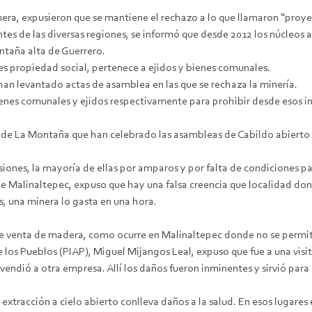
inera, expusieron que se mantiene el rechazo a lo que llamaron “pr
entes de las diversas regiones, se informó que desde 2012 los núcleos
ontaña alta de Guerrero.
, es propiedad social, pertenece a ejidos y bienes comunales.
 han levantado actas de asamblea en las que se rechaza la minería.
nes comunales y ejidos respectivamente para prohibir desde esos ins
os de La Montaña que han celebrado las asambleas de Cabildo abierto
ones, la mayoría de ellas por amparos y por falta de condiciones pa
de Malinaltepec, expuso que hay una falsa creencia que localidad do
s, una minera lo gasta en una hora.
de venta de madera, como ocurre en Malinaltepec donde no se permit
e los Pueblos (PIAP), Miguel Mijangos Leal, expuso que fue a una visi
endió a otra empresa. Allí los daños fueron inminentes y sirvió para r
xtracción a cielo abierto conlleva daños a la salud. En esos lugares