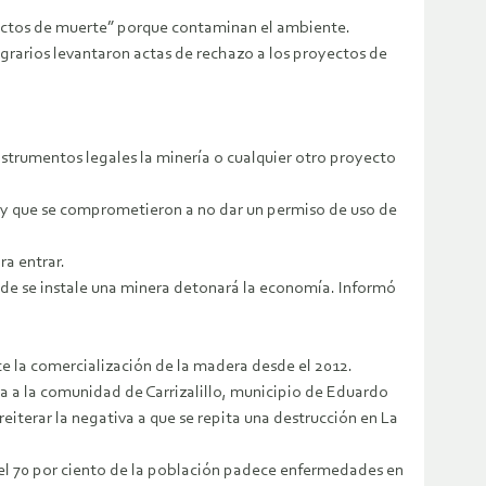
oyectos de muerte” porque contaminan el ambiente.
 agrarios levantaron actas de rechazo a los proyectos de
trumentos legales la minería o cualquier otro proyecto
 y que se comprometieron a no dar un permiso de uso de
ra entrar.
nde se instale una minera detonará la economía. Informó
e la comercialización de la madera desde el 2012.
ta a la comunidad de Carrizalillo, municipio de Eduardo
eiterar la negativa a que se repita una destrucción en La
 el 70 por ciento de la población padece enfermedades en