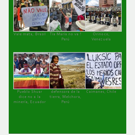
Vale mata, Brasil
Tía María no va !
Orinoco,
Perú
Venezuela
Pueblo Shuar
defensora de la
Caimanes, Chile
dice no a la
tierra, Melchora,
minería, Ecuador
Perú