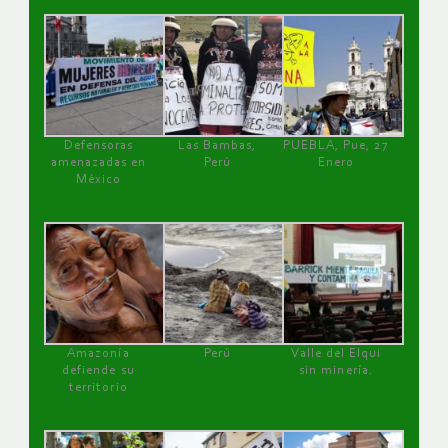
Defensoras
Las Bambas,
PUEBLA, Pue, 27
amenazadas en
Perú
Enero
México
Amazonía
Perú
Valle del Elqui
defiende su
sin minería.
territorio