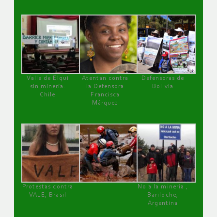
Valle de Elqui
Atentan contra
Defensoras de
sin minería.
la Defensora
Bolivia
Chile
Francisca
Márquez
Protestas contra
No a la minería ,
VALE, Brasil
Bariloche,
Argentina