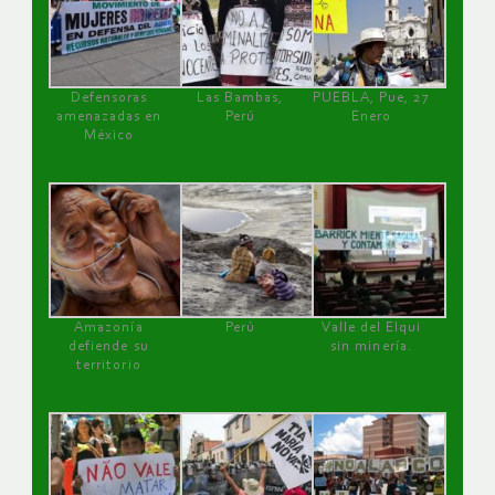
Defensoras
Las Bambas,
PUEBLA, Pue, 27
amenazadas en
Perú
Enero
México
Amazonía
Perú
Valle del Elqui
defiende su
sin minería.
territorio