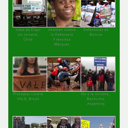
Valle de Elqui
Atentan contra
Defensoras de
sin minería.
la Defensora
Bolivia
Chile
Francisca
Márquez
Protestas contra
No a la minería ,
VALE, Brasil
Bariloche,
Argentina