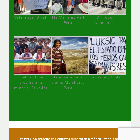
Vale mata, Brasil
Tía María no va !
Orinoco,
Perú
Venezuela
Pueblo Shuar
defensora de la
Caimanes, Chile
dice no a la
tierra, Melchora,
minería, Ecuador
Perú
(cc-by) Observatorio de Conflictos Mineros de América Latina, 2026