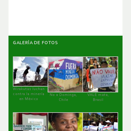
de
artículos
GALERÌA DE FOTOS
Wirakutas luchan
contra la minería
No a Dominga,
VALE mata,
en México
Chile
Brasil