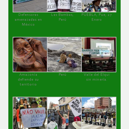
Defensoras
Las Bambas,
PUEBLA, Pue, 27
amenazadas en
Perú
Enero
México
Amazonía
Perú
Valle del Elqui
defiende su
sin minería.
territorio