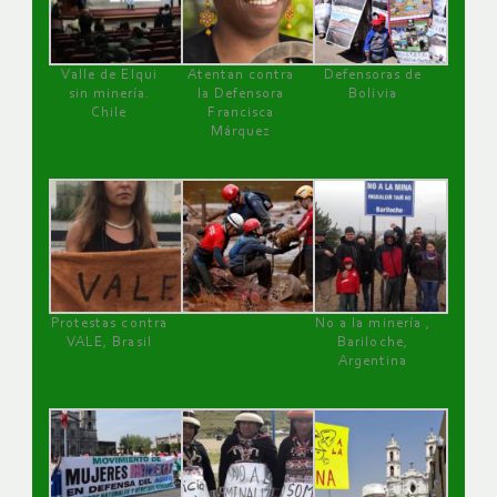
Valle de Elqui
Atentan contra
Defensoras de
sin minería.
la Defensora
Bolivia
Chile
Francisca
Márquez
Protestas contra
No a la minería ,
VALE, Brasil
Bariloche,
Argentina