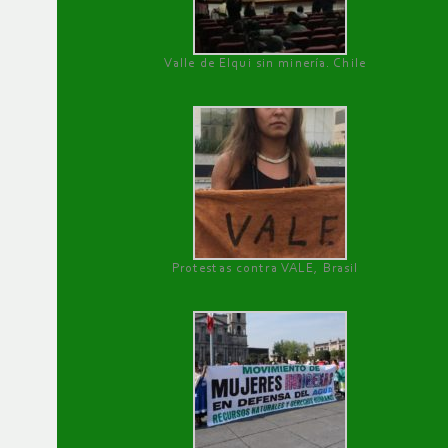
Valle de Elqui sin minería. Chile
Protestas contra VALE, Brasil