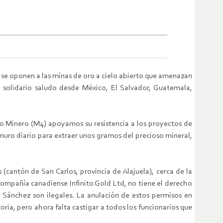
s se oponen a las minas de oro a cielo abierto que amenazan
y solidario saludo desde México, El Salvador, Guatemala,
Minero (M4) apoyamos su resistencia a los proyectos de
anuro diario para extraer unos gramos del precioso mineral,
(cantón de San Carlos, provincia de Alajuela), cerca de la
 compañía canadiense Infinito Gold Ltd, no tiene el derecho
s Sánchez son ilegales. La anulación de estos permisos en
oria, pero ahora falta castigar a todos los funcionarios que