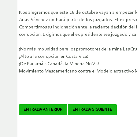
Nos alegramos que este 26 de octubre vayan a empezar lo
Arias Sánchez no hará parte de los juzgados. El ex presi
Compartimos su indignación ante la reciente decisión del 
corrupción. Exigimos que el ex presidente sea juzgado y ca
¡No más impunidad para los promotores de la mina Las Cru
¡Alto a la corrupción en Costa Rica!
¡De Panamá a Canadá, la Minería No Va!
Movimiento Mesoamericano contra el Modelo extractivo 
Navegador
ENTRADA ANTERIOR
ENTRADA SIGUIENTE
de