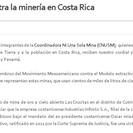
ra la minería en Costa Rica
s integrantes de la
Coordinadora Ni Una Sola Mina (CNUSM)
, quiene
e Tierra y a la población en Costa Rica, reciben nuestro cordial 
 y Panamá.
bros del Movimiento Mesoamericano contra el Modelo extractivo 
e representan estas minas, que usan cientos de miles de litros de ci
e mina de oro a cielo abierto Las Crucitas en el distrito de Cutris 
r que la empresa costarricense Industrias Infinito S.A., filial de la
 obtuvo bajo el mandato del ex presidente costarricense Oscar Aria
o, ratificado en 2011 por la Corte Suprema de Justicia, fue una vict