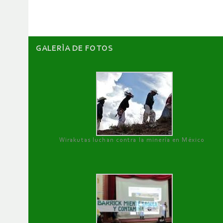
artículos
GALERÌA DE FOTOS
Wirakutas luchan contra la minería en México