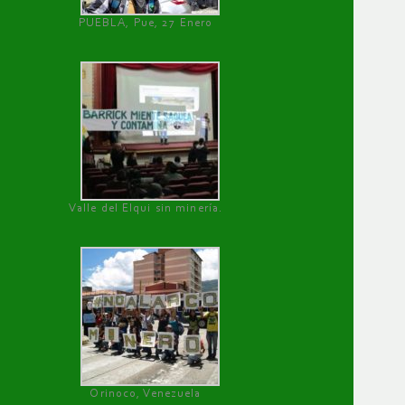
PUEBLA, Pue, 27 Enero
Valle del Elqui sin minería.
Orinoco, Venezuela