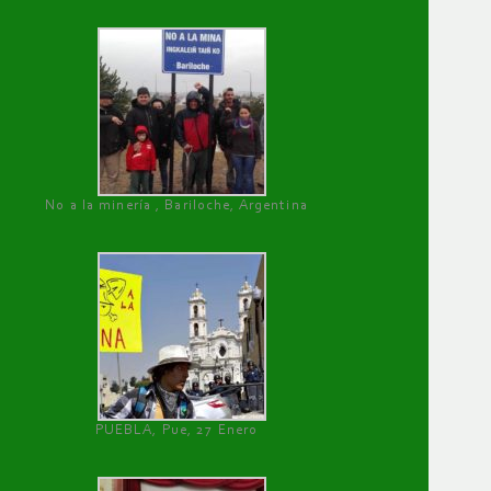
No a la minería , Bariloche, Argentina
PUEBLA, Pue, 27 Enero