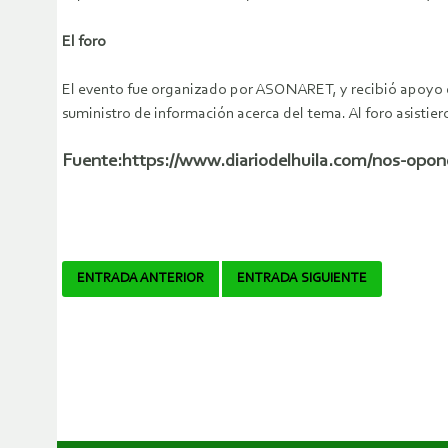
El foro
El evento fue organizado por ASONARET, y recibió apoyo de 
suministro de información acerca del tema. Al foro asistier
Fuente:https://www.diariodelhuila.com/nos-opone
Navegador
ENTRADA ANTERIOR
ENTRADA SIGUIENTE
de
artículos