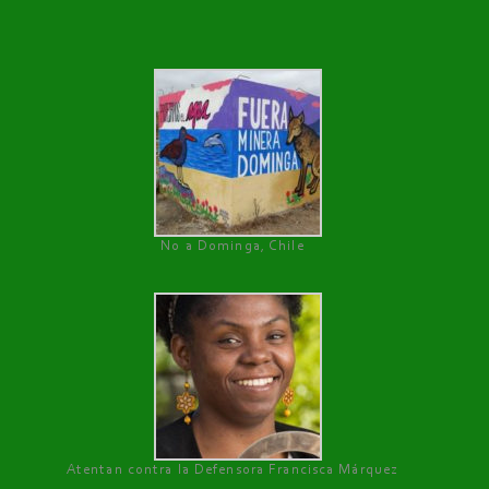
No a Dominga, Chile
Atentan contra la Defensora Francisca Márquez