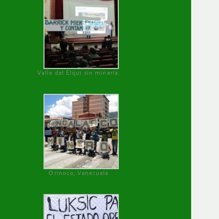
Valle del Elqui sin minería.
Orinoco, Venezuela