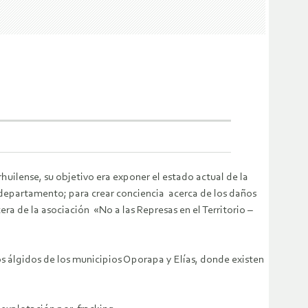
huilense, su objetivo era exponer el estado actual de la
l departamento; para crear conciencia acerca de los daños
cera de la asociación «No a las Represas en el Territorio –
s álgidos de los municipios Oporapa y Elías, donde existen