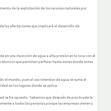
mento de la explotación de los recursos naturales por
e las afectaciones que implicará el desarrollo de
ste en una inyección de agua a alta presión en la roca con el
ces técnicos que permiten perforar hasta zonas donde antes
o el mundo, pues al uso intensivo de agua se suma el
idad en los lugares donde se aplica.
idad se ha opuesto. Sabemos que después de practicada la
vamente a todas las personas porque las empresas vienen y