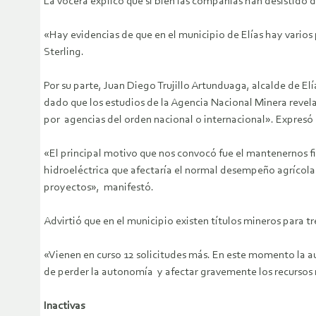
La vocera explicó que si bien las compañías han desistido d
«Hay evidencias de que en el municipio de Elías hay varios
Sterling.
Por su parte, Juan Diego Trujillo Artunduaga, alcalde de El
dado que los estudios de la Agencia Nacional Minera revelar
por agencias del orden nacional o internacional». Expres
«El principal motivo que nos convocó fue el mantenernos fi
hidroeléctrica que afectaría el normal desempeño agrícola
proyectos», manifestó.
Advirtió que en el municipio existen títulos mineros para t
«Vienen en curso 12 solicitudes más. En este momento la au
de perder la autonomía y afectar gravemente los recursos 
Inactivas