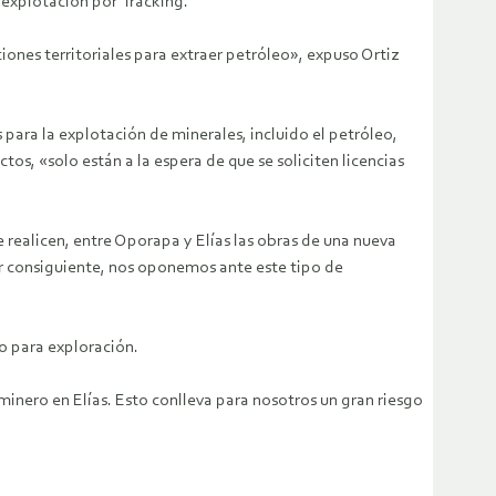
a explotación por fracking.
ones territoriales para extraer petróleo», expuso Ortiz
 para la explotación de minerales, incluido el petróleo,
os, «solo están a la espera de que se soliciten licencias
 realicen, entre Oporapa y Elías las obras de una nueva
or consiguiente, nos oponemos ante este tipo de
so para exploración.
inero en Elías. Esto conlleva para nosotros un gran riesgo