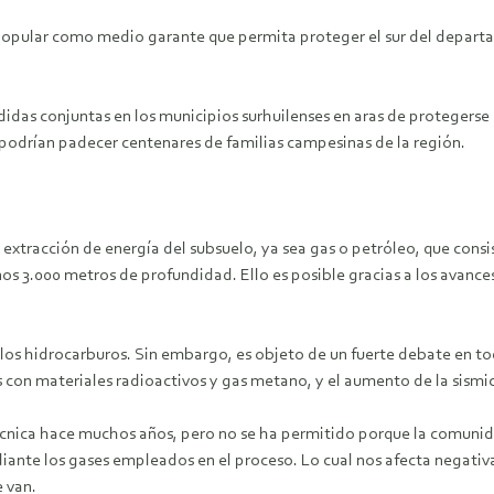
 popular como medio garante que permita proteger el sur del departa
idas conjuntas en los municipios surhuilenses en aras de protegerse d
 podrían padecer centenares de familias campesinas de la región.
 extracción de energía del subsuelo, ya sea gas o petróleo, que consi
unos 3.000 metros de profundidad. Ello es posible gracias a los avan
os hidrocarburos. Sin embargo, es objeto de un fuerte debate en tod
s con materiales radioactivos y gas metano, y el aumento de la sismic
 técnica hace muchos años, pero no se ha permitido porque la comun
ediante los gases empleados en el proceso. Lo cual nos afecta negati
 van.