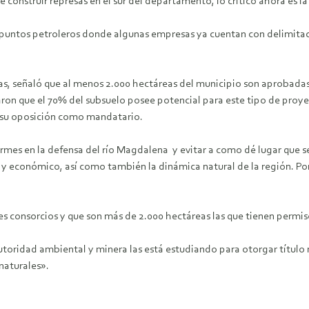
e construir represas en el sur del departamento, lo crítico ahora es l
 puntos petroleros donde algunas empresas ya cuentan con delimitaci
ías, señaló que al menos 2.000 hectáreas del municipio son aprobadas
on que el 70% del subsuelo posee potencial para este tipo de proyect
ó su oposición como mandatario.
rmes en la defensa del río Magdalena y evitar a como dé lugar que se
 y económico, así como también la dinámica natural de la región. P
res consorcios y que son más de 2.000 hectáreas las que tienen permi
toridad ambiental y minera las está estudiando para otorgar título m
naturales».