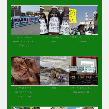
Defensoras
Las Bambas,
PUEBLA, Pue, 27
amenazadas en
Perú
Enero
México
Amazonía
Perú
Valle del Elqui
defiende su
sin minería.
territorio