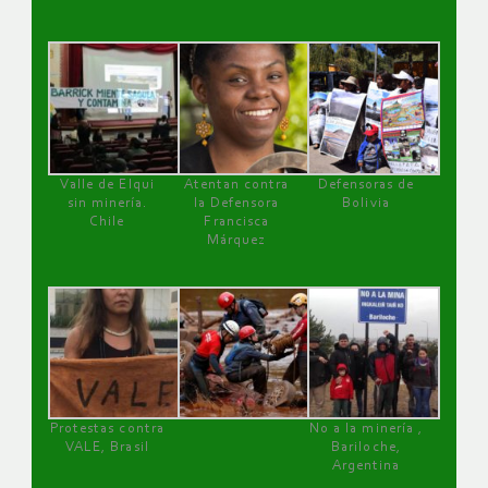
Valle de Elqui
Atentan contra
Defensoras de
sin minería.
la Defensora
Bolivia
Chile
Francisca
Márquez
Protestas contra
No a la minería ,
VALE, Brasil
Bariloche,
Argentina