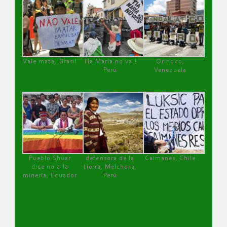
Vale mata, Brasil
Tía María no va !
Orinoco,
Perú
Venezuela
Pueblo Shuar
defensora de la
Caimanes, Chile
dice no a la
tierra, Melchora,
minería, Ecuador
Perú