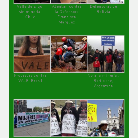
Valle de Elqui
Atentan contra
Defensoras de
sin minería.
la Defensora
Bolivia
Chile
Francisca
Márquez
Protestas contra
No a la minería ,
VALE, Brasil
Bariloche,
Argentina