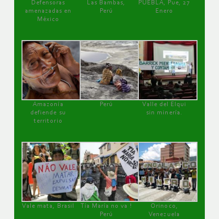
Defensoras
Las Bambas,
PUEBLA, Pue, 27
amenazadas en
Perú
Enero
México
Amazonía
Perú
Valle del Elqui
defiende su
sin minería.
territorio
Vale mata, Brasil
Tía María no va !
Orinoco,
Perú
Venezuela