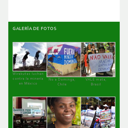
artículos
GALERÌA DE FOTOS
Wirakutas luchan
contra la minería
No a Dominga,
VALE mata,
en México
Chile
Brasil