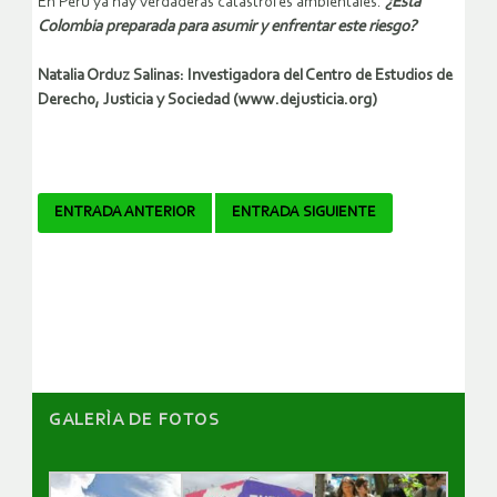
En Perú ya hay verdaderas catástrofes ambientales.
¿Está
Colombia preparada para asumir y enfrentar este riesgo?
Natalia Orduz Salinas: Investigadora del Centro de Estudios de
Derecho, Justicia y Sociedad (www.dejusticia.org)
Navegador
ENTRADA ANTERIOR
ENTRADA SIGUIENTE
de
artículos
GALERÌA DE FOTOS