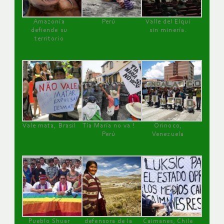
Amazonía
Perú
Valle del Elqui
defiende su
sin minería.
territorio
Vale mata, Brasil
Tía María no va !
Orinoco,
Perú
Venezuela
Pueblo Shuar
defensora de la
Caimanes, Chile