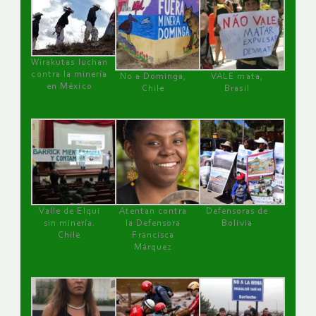
Wirakutas luchan
contra la minería
No a Dominga,
VALE mata,
en México
Chile
Brasil
Valle de Elqui
Atentan contra
Defensoras de
sin minería.
la Defensora
Bolivia
Chile
Francisca
Márquez