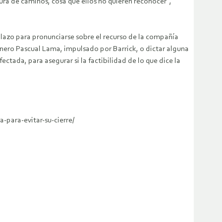
ura de caminos, cosa que ellos no quieren reconocer”,
lazo para pronunciarse sobre el recurso de la compañía
minero Pascual Lama, impulsado por Barrick, o dictar alguna
tada, para asegurar si la factibilidad de lo que dice la
-para-evitar-su-cierre/