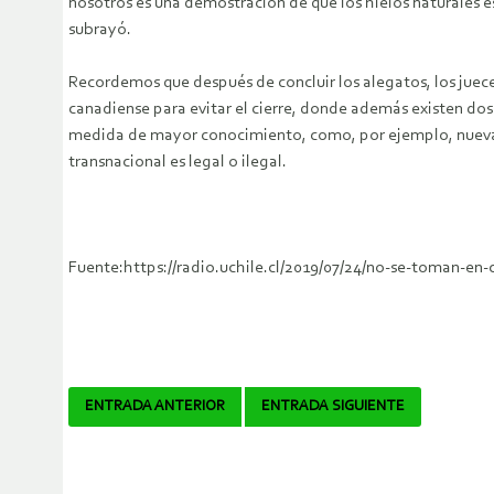
nosotros es una demostración de que los hielos naturales e
subrayó.
Recordemos que después de concluir los alegatos, los juec
canadiense para evitar el cierre, donde además existen dos
medida de mayor conocimiento, como, por ejemplo, nuevas vis
transnacional es legal o ilegal.
Fuente:https://radio.uchile.cl/2019/07/24/no-se-toman-en-
Navegador
ENTRADA ANTERIOR
ENTRADA SIGUIENTE
de