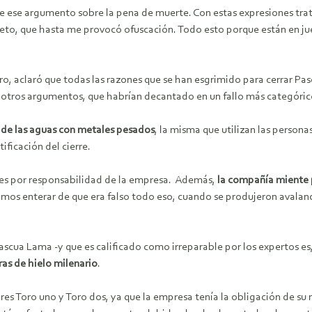
e ese argumento sobre la pena de muerte. Con estas expresiones trata
to, que hasta me provocó ofuscación. Todo esto porque están en jueg
o, aclaró que todas las razones que se han esgrimido para cerrar Pa
tros argumentos, que habrían decantado en un fallo más categóric
 de las aguas con metales pesados
, la misma que utilizan las persona
ificación del cierre.
ces por responsabilidad de la empresa. Además,
la compañía miente 
dimos enterar de que era falso todo eso, cuando se produjeron aval
scua Lama -y que es calificado como irreparable por los expertos es
ras de hielo milenario
.
res Toro uno y Toro dos, ya que la empresa tenía la obligación de s