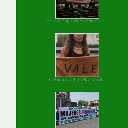
Valle de Elqui sin minería. Chile
Protestas contra VALE, Brasil