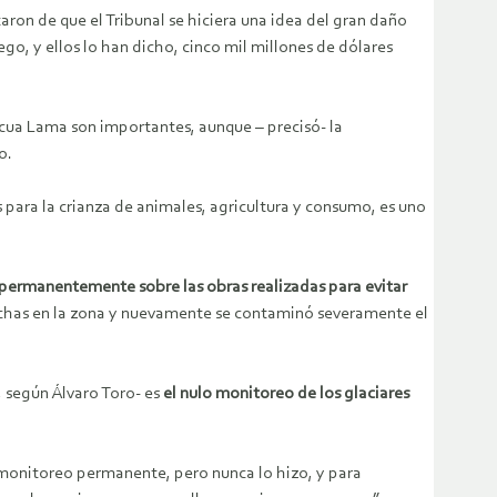
ron de que el Tribunal se hiciera una idea del gran daño
o, y ellos lo han dicho, cinco mil millones de dólares
scua Lama son importantes, aunque – precisó- la
o.
s para la crianza de animales, agricultura y consumo, es uno
permanentemente sobre las obras realizadas para evitar
anchas en la zona y nuevamente se contaminó severamente el
, según Álvaro Toro- es
el nulo monitoreo de los glaciares
u monitoreo permanente, pero nunca lo hizo, y para