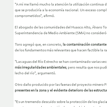
“A mí me llamó mucho la atención la utilización continua d
que se produciría a la economía nacional. Un exceso comple
comprometidos”, afirmó.
El abogado de las comunidades del Huasco Alto, Álvaro Tor
Superintendencia de Medio Ambiente (SMA) no consideró o
Toro agregó que, en concreto,
la contaminación constante
de los fundamentos más relevantes que hacen factible la rat
“Las aguas del Río Estrecho se han contaminado varias ve
más irregularidades ambientales
, pero resulta que nos pu
lecho del río”, argumentó.
Otro daño producido por las faenas del proyecto minero Pa
presentes en la zona y el evidente deterioro de las estructu
“Es un tremendo descuido sobre la protección de los glacia