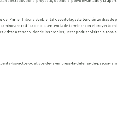
stán afectados por el proyecto, debido al polvo levantado y la apert
es del Primer Tribunal Ambiental de Antofagasta tendrán 20 días de p
 caminos: se ratifica o no la sentencia de terminar con el proyecto 
itas a terreno, donde los propios jueces podrían visitar la zona afec
cuenta-los-actos-positivos-de-la-empresa-la-defensa-de-pascua-lama