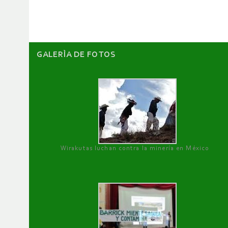
artículos
GALERÌA DE FOTOS
Wirakutas luchan contra la minería en México