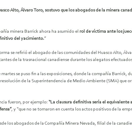
Huasco Alto, Álvaro Toro, sostuvo que los abogados de la minera cana
añía minera Barrick ahora ha asumido el
rol de víctima ante los juec
finitivo del yacimiento.
”
forma se refirió el abogado de las comunidades del Huasco Alto, Álva
tantes de la trasnacional canadiense durante los alegatos efectuados
 martes se puso fin a las exposiciones, donde la compañía Barrick, 
a resolución de la Superintendencia de Medio Ambiente (SMA) que or
cia fueron, por ejemplo:
“La clausura definitiva sería el equivalent
fensa”
, y “que no se tomaron en cuenta los actos positivos de la empr
sde los abogados de la Compañía Minera Nevada, filial de la canadie