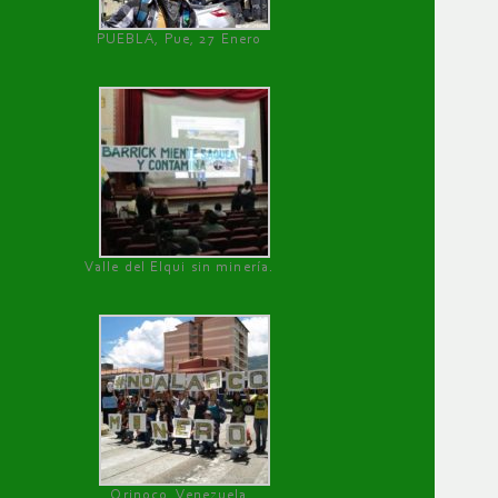
PUEBLA, Pue, 27 Enero
Valle del Elqui sin minería.
Orinoco, Venezuela