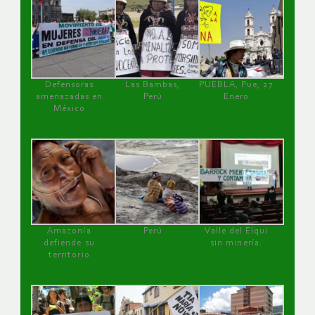
Defensoras
Las Bambas,
PUEBLA, Pue, 27
amenazadas en
Perú
Enero
México
Amazonía
Perú
Valle del Elqui
defiende su
sin minería.
territorio