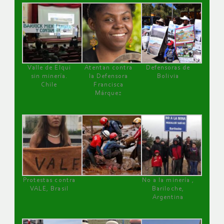
Valle de Elqui
Atentan contra
Defensoras de
sin minería.
la Defensora
Bolivia
Chile
Francisca
Márquez
Protestas contra
No a la minería ,
VALE, Brasil
Bariloche,
Argentina