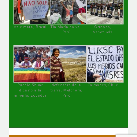
Vale mata, Brasil
Tía María no va !
Orinoco,
Perú
Venezuela
Pueblo Shuar
defensora de la
Caimanes, Chile
dice no a la
tierra, Melchora,
minería, Ecuador
Perú