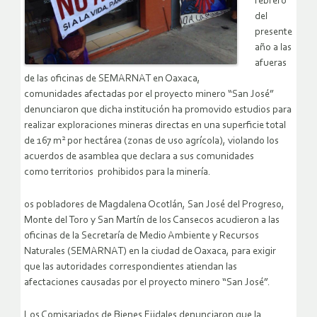
febrero
del
presente
año a las
afueras
de las oficinas de SEMARNAT en Oaxaca,
comunidades afectadas por el proyecto minero “San José”
denunciaron que dicha institución ha promovido estudios para
realizar exploraciones mineras directas en una superficie total
2
de 167 m
por hectárea (zonas de uso agrícola), violando los
acuerdos de asamblea que declara a sus comunidades
como territorios prohibidos para la minería.
os pobladores de Magdalena Ocotlán, San José del Progreso,
Monte del Toro y San Martín de los Cansecos acudieron a las
oficinas de la Secretaría de Medio Ambiente y Recursos
Naturales (SEMARNAT) en la ciudad de Oaxaca, para exigir
que las autoridades correspondientes atiendan las
afectaciones causadas por el proyecto minero “San José”.
Los Comisariados de Bienes Ejidales denunciaron que la