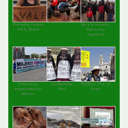
Protestas contra
No a la minería ,
VALE, Brasil
Bariloche,
Argentina
Defensoras
Las Bambas,
PUEBLA, Pue, 27
amenazadas en
Perú
Enero
México