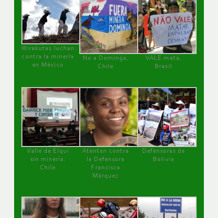
Wirakutas luchan
contra la minería
No a Dominga,
VALE mata,
en México
Chile
Brasil
Valle de Elqui
Atentan contra
Defensoras de
sin minería.
la Defensora
Bolivia
Chile
Francisca
Márquez