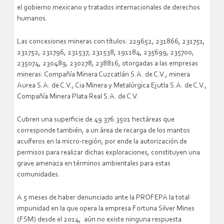
el gobierno mexicano y tratados internacionales de derechos
humanos.
Las concesiones mineras con títulos: 229652, 231866, 231751,
231752, 231796, 231537, 231538, 191184, 235699, 235700,
235074, 230489, 230278, 238816, otorgadas a las empresas
mineras: Compañía Minera Cuzcatlán S.A. de C.V., minera
Aurea S.A. de C.V., Cia Minera y Metalúrgica Ejutla S.A. de C.V.,
Compañía Minera Plata Real S.A. de C.V.
Cubren una superficie de 49 376.3501 hectáreas que
corresponde también, a un área de recarga de los mantos
acuíferos en la micro-región, por ende la autorización de
permisos para realizar dichas exploraciones, constituyen una
grave amenaza en términos ambientales para estas
comunidades.
A 5 meses de haber denunciado ante la PROFEPA la total
impunidad en la que opera la empresa Fortuna Silver Mines
(FSM) desde el 2014, aún no existe ninguna respuesta