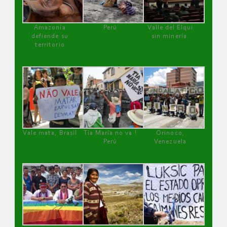
Amazonía
Perú
Valle del Elqui
defiende su
sin minería.
territorio
Vale mata, Brasil
Tía María no va !
Orinoco,
Perú
Venezuela