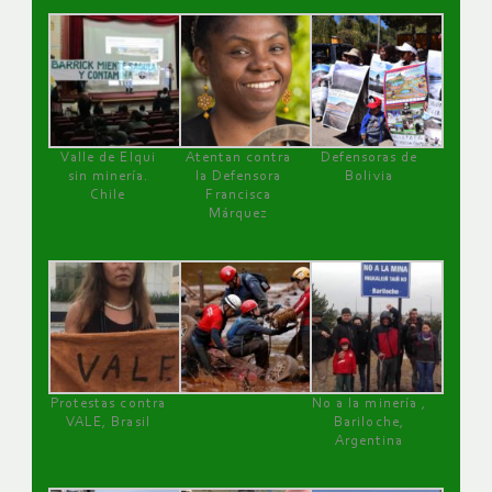
Valle de Elqui
Atentan contra
Defensoras de
sin minería.
la Defensora
Bolivia
Chile
Francisca
Márquez
Protestas contra
No a la minería ,
VALE, Brasil
Bariloche,
Argentina