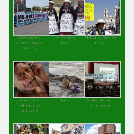
Defensoras
Las Bambas,
PUEBLA, Pue, 27
amenazadas en
Perú
Enero
México
Amazonía
Perú
Valle del Elqui
defiende su
sin minería.
territorio