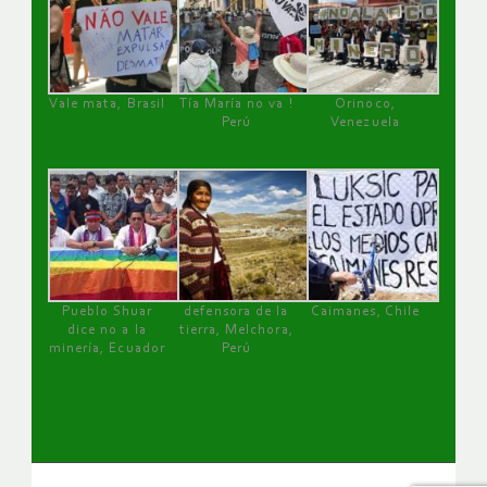
Vale mata, Brasil
Tía María no va !
Orinoco,
Perú
Venezuela
Pueblo Shuar
defensora de la
Caimanes, Chile
dice no a la
tierra, Melchora,
minería, Ecuador
Perú