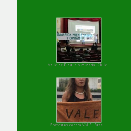
Valle de Elqui sin minería. Chile
Protestas contra VALE, Brasil