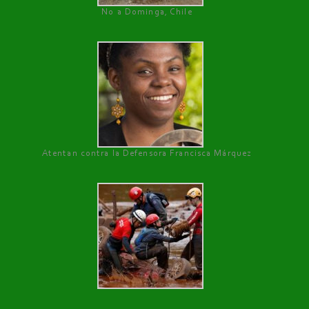
No a Dominga, Chile
Atentan contra la Defensora Francisca Márquez