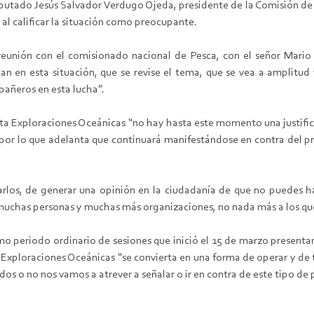
diputado Jesús Salvador Verdugo Ojeda, presidente de la Comisión de
al calificar la situación como preocupante.
unión con el comisionado nacional de Pesca, con el señor Mario 
an en esta situación, que se revise el tema, que se vea a amplitu
pañeros en esta lucha”.
 Exploraciones Oceánicas “no hay hasta este momento una justifica
, por lo que adelanta que continuará manifestándose en contra del 
rlos, de generar una opinión en la ciudadanía de que no puedes ha
chas personas y muchas más organizaciones, no nada más a los qu
imo periodo ordinario de sesiones que inició el 15 de marzo present
xploraciones Oceánicas “se convierta en una forma de operar y de tr
s o no nos vamos a atrever a señalar o ir en contra de este tipo de 