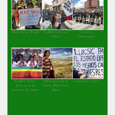
Vale mata, Brasil
Tía María no va !
Orinoco,
Perú
Venezuela
Pueblo Shuar
defensora de la
Caimanes, Chile
dice no a la
tierra, Melchora,
minería, Ecuador
Perú