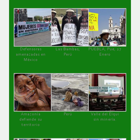
Defensoras
Las Bambas,
PUEBLA, Pue, 27
amenazadas en
Perú
Enero
México
Amazonía
Perú
Valle del Elqui
defiende su
sin minería.
territorio