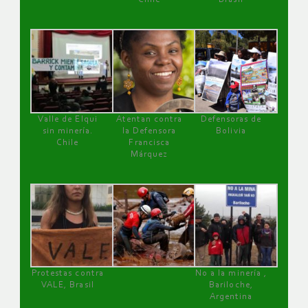
Valle de Elqui
Atentan contra
Defensoras de
sin minería.
la Defensora
Bolivia
Chile
Francisca
Márquez
Protestas contra
No a la minería ,
VALE, Brasil
Bariloche,
Argentina