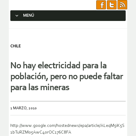
MENÚ
SALTAR AL CONTENIDO.
CHILE
No hay electricidad para la
población, pero no puede faltar
para las mineras
1 MARZO, 2010
http://www.google.com/hostednews/epa/article/ALeqM5iK5S
1bTuRZMo5AwC4orOC176C8FA