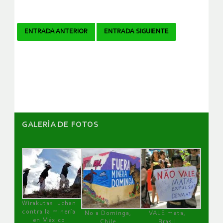
Navegador
ENTRADA ANTERIOR
ENTRADA SIGUIENTE
de
artículos
GALERÌA DE FOTOS
Wirakutas luchan
contra la minería
No a Dominga,
VALE mata,
en México
Chile
Brasil