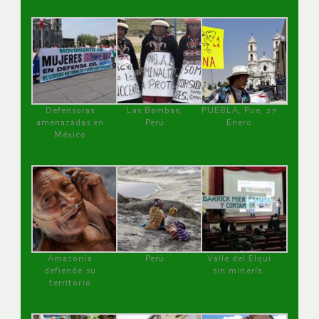
Defensoras
Las Bambas,
PUEBLA, Pue, 27
amenazadas en
Perú
Enero
México
Amazonía
Perú
Valle del Elqui
defiende su
sin minería.
territorio