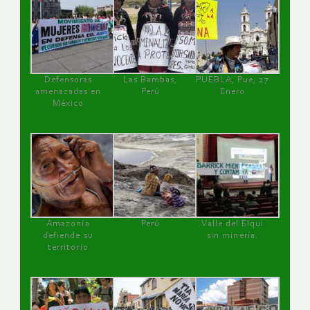
Defensoras
Las Bambas,
PUEBLA, Pue, 27
amenazadas en
Perú
Enero
México
Amazonía
Perú
Valle del Elqui
defiende su
sin minería.
territorio