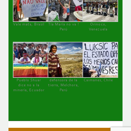
Vale mata, Brasil
Tía María no va !
Orinoco,
Perú
Venezuela
Pueblo Shuar
defensora de la
Caimanes, Chile
dice no a la
tierra, Melchora,
minería, Ecuador
Perú