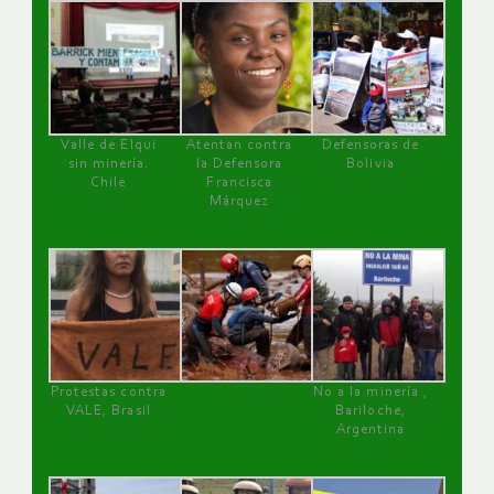
Valle de Elqui
Atentan contra
Defensoras de
sin minería.
la Defensora
Bolivia
Chile
Francisca
Márquez
Protestas contra
No a la minería ,
VALE, Brasil
Bariloche,
Argentina