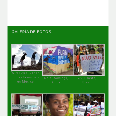
artículos
GALERÌA DE FOTOS
Wirakutas luchan
contra la minería
No a Dominga,
VALE mata,
en México
Chile
Brasil