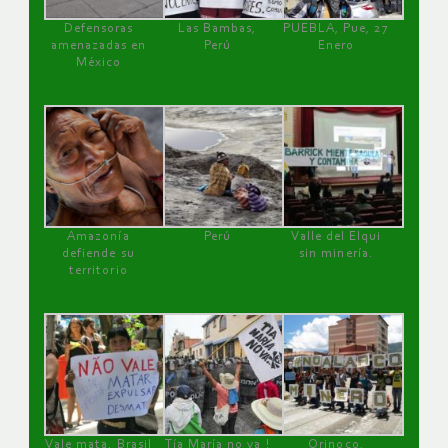
Defensoras
Las Bambas,
PUEBLA, Pue, 27
amenazadas en
Perú
Enero
México
Amazonía
Perú
Valle del Elqui
defiende su
sin minería.
territorio
Vale mata, Brasil
Tía María no va !
Orinoco,