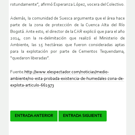
rotundamente”, afirmó Esperanza López, vocera del Colectivo.
Además, la comunidad de Suesca argumenta que el área hace
parte de la zona de protección de la Cuenca Alta del Río
Bogotá. Ante esto, el director de la CAR explicó que para el año
2014, con la re-delimitación que realizó el Ministerio de
Ambiente, las 15 hectáreas que fueron consideradas aptas
para la explotación por parte de Cementos Tequendama,
“quedaron liberadas”.
Fuente:
http://www.elespectador.com/noticias/medio-
ambiente/no-esta-probada-existencia-de-humedales-zona-de-
explota-articulo-661973
Navegador
ENTRADA ANTERIOR
ENTRADA SIGUIENTE
de