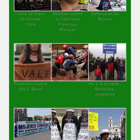
Valle de Elqui
Atentan contra
Defensoras de
sin minería.
la Defensora
Bolivia
Chile
Francisca
Márquez
Protestas contra
No a la minería ,
VALE, Brasil
Bariloche,
Argentina