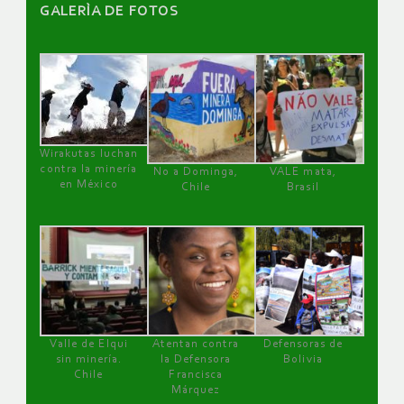
GALERÌA DE FOTOS
Wirakutas luchan
contra la minería
No a Dominga,
VALE mata,
en México
Chile
Brasil
Valle de Elqui
Atentan contra
Defensoras de
sin minería.
la Defensora
Bolivia
Chile
Francisca
Márquez