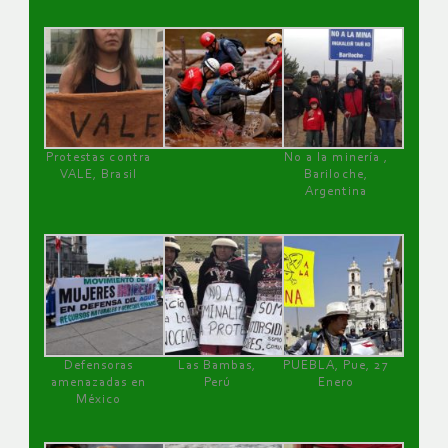
Protestas contra
No a la minería ,
VALE, Brasil
Bariloche,
Argentina
Defensoras
Las Bambas,
PUEBLA, Pue, 27
amenazadas en
Perú
Enero
México