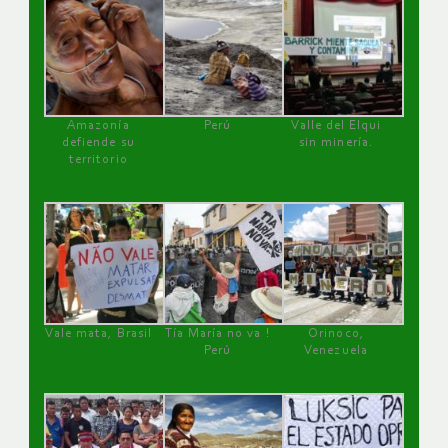
Amazonía
Perú
Valle del Elqui
defiende su
sin minería.
territorio
Vale mata, Brasil
Tía María no va !
Orinoco,
Perú
Venezuela