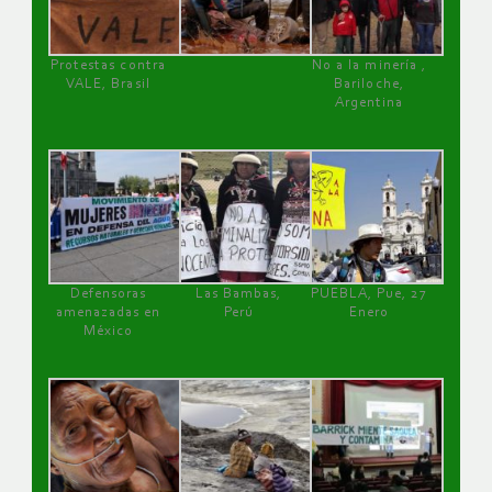
Protestas contra
No a la minería ,
VALE, Brasil
Bariloche,
Argentina
Defensoras
Las Bambas,
PUEBLA, Pue, 27
amenazadas en
Perú
Enero
México