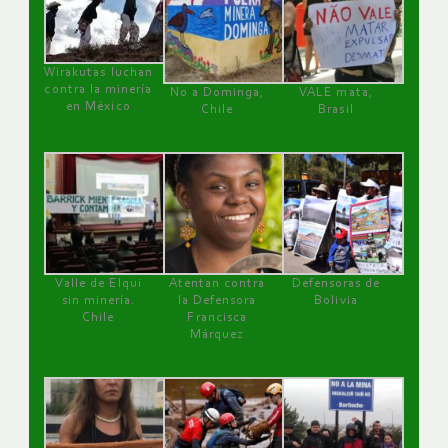
Wirakutas luchan
contra la minería
No a Dominga,
VALE mata,
en México
Chile
Brasil
Valle de Elqui
Atentan contra
Defensoras de
sin minería.
la Defensora
Bolivia
Chile
Francisca
Márquez