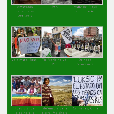
Amazonía
Perú
Valle del Elqui
defiende su
sin minería.
territorio
Vale mata, Brasil
Tía María no va !
Orinoco,
Perú
Venezuela
Pueblo Shuar
defensora de la
Caimanes, Chile
dice no a la
tierra, Melchora,