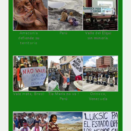
Amazonía
Perú
Valle del Elqui
defiende su
sin minería.
territorio
Vale mata, Brasil
Tía María no va !
Orinoco,
Perú
Venezuela