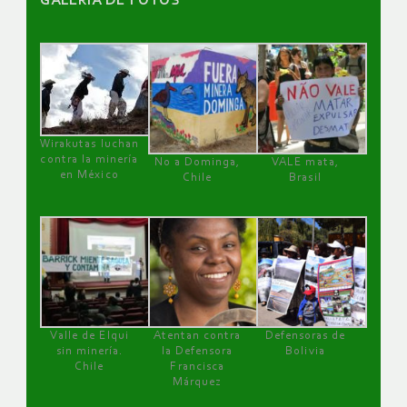
GALERÌA DE FOTOS
Wirakutas luchan
contra la minería
No a Dominga,
VALE mata,
en México
Chile
Brasil
Valle de Elqui
Atentan contra
Defensoras de
sin minería.
la Defensora
Bolivia
Chile
Francisca
Márquez