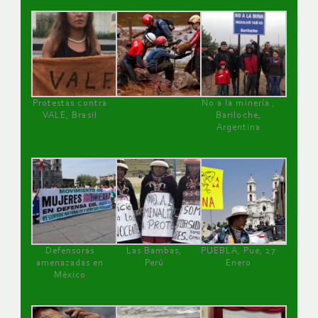
Protestas contra
No a la minería ,
VALE, Brasil
Bariloche,
Argentina
Defensoras
Las Bambas,
PUEBLA, Pue, 27
amenazadas en
Perú
Enero
México