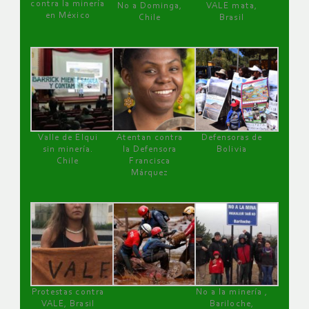
contra la minería
No a Dominga,
VALE mata,
en México
Chile
Brasil
Valle de Elqui
Atentan contra
Defensoras de
sin minería.
la Defensora
Bolivia
Chile
Francisca
Márquez
Protestas contra
No a la minería ,
VALE, Brasil
Bariloche,