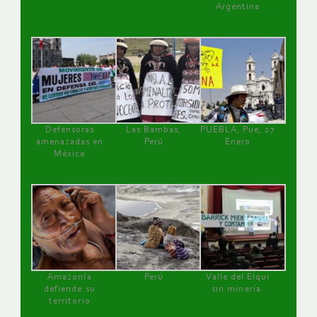
Argentina
Defensoras
Las Bambas,
PUEBLA, Pue, 27
amenazadas en
Perú
Enero
México
Amazonía
Perú
Valle del Elqui
defiende su
sin minería.
territorio