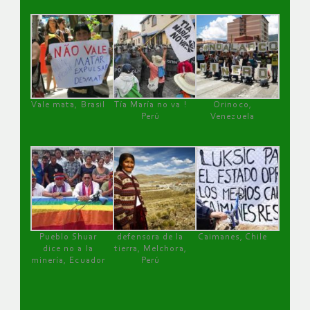
Vale mata, Brasil
Tía María no va !
Orinoco,
Perú
Venezuela
Pueblo Shuar
defensora de la
Caimanes, Chile
dice no a la
tierra, Melchora,
minería, Ecuador
Perú