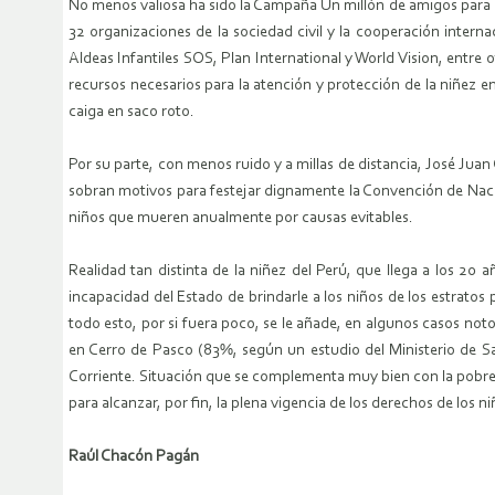
No menos valiosa ha sido la Campaña Un millón de amigos para las
32 organizaciones de la sociedad civil y la cooperación intern
Aldeas Infantiles SOS, Plan International y World Vision, entr
recursos necesarios para la atención y protección de la niñez 
caiga en saco roto.
Por su parte, con menos ruido y a millas de distancia,
José Juan 
sobran motivos para festejar dignamente la Convención de Naci
niños que mueren anualmente por causas evitables.
Realidad tan distinta de la niñez del Perú, que llega a los 20
incapacidad del Estado de brindarle a los niños de los estratos
todo esto, por si fuera poco, se le añade, en algunos casos not
en Cerro de Pasco (83%, según un estudio del Ministerio de Sal
Corriente. Situación que se complementa muy bien con la pobrez
para alcanzar, por fin, la plena vigencia de los derechos de los 
Raúl Chacón Pagán