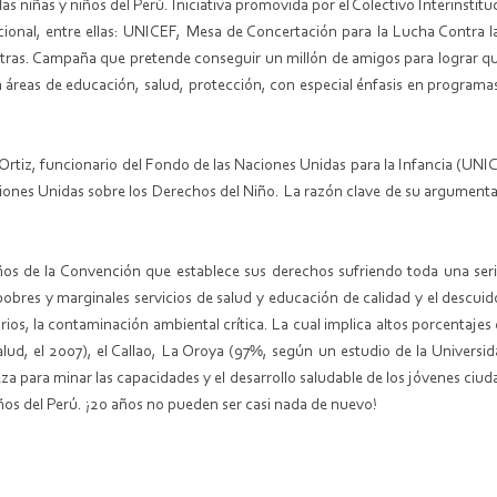
 niñas y niños del Perú. Iniciativa promovida por el Colectivo Interinstitu
acional, entre ellas: UNICEF, Mesa de Concertación para la Lucha Contra l
e otras. Campaña que pretende conseguir un millón de amigos para lograr q
en áreas de educación, salud, protección, con especial énfasis en program
Ortiz, funcionario del Fondo de las Naciones Unidas para la Infancia (UNI
ones Unidas sobre los Derechos del Niño.
La razón clave de su argumenta
 años de la Convención que establece sus derechos sufriendo toda una serie
 pobres y marginales servicios de salud y educación de calidad y el descuid
orios, la contaminación ambiental crítica. La cual implica altos porcentaj
ud, el 2007), el Callao, La Oroya (97%, según un estudio de la Universi
a para minar las capacidades y el desarrollo saludable de los jóvenes c
niños del Perú. ¡20 años no pueden ser casi nada de nuevo!