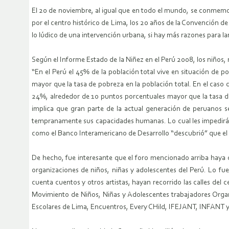
El 20 de noviembre, al igual que en todo el mundo, se conmemoró
por el centro histórico de Lima, los 20 años de la Convención d
lo lúdico de una intervención urbana, si hay más razones para l
Según el Informe Estado de la Niñez en el Perú 2008, los niños, 
“En el Perú el 45% de la población total vive en situación de 
mayor que la tasa de pobreza en la población total. En el caso d
24%, alrededor de 10 puntos porcentuales mayor que la tasa de 
implica que gran parte de la actual generación de peruanos se
tempranamente sus capacidades humanas. Lo cual les impedirá te
como el Banco Interamericano de Desarrollo “descubrió” que el c
De hecho, fue interesante que el foro mencionado arriba haya co
organizaciones de niños, niñas y adolescentes del Perú. Lo fue
cuenta cuentos y otros artistas, hayan recorrido las calles de
Movimiento de Niños, Niñas y Adolescentes trabajadores Orga
Escolares de Lima, Encuentros, Every CHild, IFEJANT, INFANT y