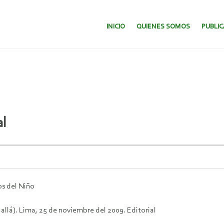
SALTAR AL CONTENIDO.
INICIO
QUIENES SOMOS
PUBLI
al
os del Niño
llá). Lima, 25 de noviembre del 2009. Editorial