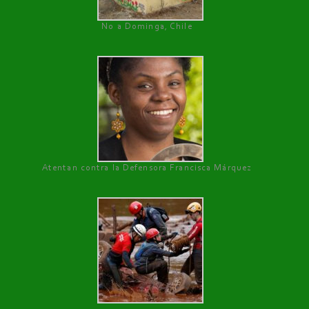
No a Dominga, Chile
Atentan contra la Defensora Francisca Márquez