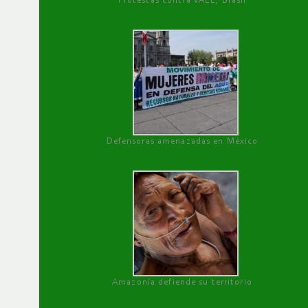
Protestas contra VALE, Brasil
Defensoras amenazadas en México
Amazonía defiende su territorio