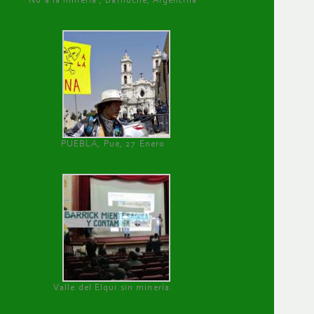
No a la minería , Bariloche, Argentina
PUEBLA, Pue, 27 Enero
Valle del Elqui sin minería.