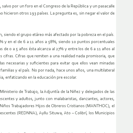
 salvo por un foro en el Congreso de la República y un pasacalle
hicieron otros 193 países. La pregunta es, sin negar el valor de
n, siendo el grupo etáreo más afectado por la pobreza en el país.
60% y en el de 6 a 11 años a 58%, siendo 10 puntos porcentuales
s de 0 a 5 años ésta alcanza al 27% y entre los de 6 a 11 años al
 cifras. Cifras que remiten a una realidad nada promisoria, que
as necesarias y suficientes para evitar que ellos vean minadas
milias y el país. No por nada, hace unos años, una multilateral
a, enfatizando en la educación pre escolar.
inisterio de Trabajo, la Adjuntía de la Niñez y delegados de las
escentes y adultos, junto con malabaristas, danzantes, actores,
 y Niños Trabajadores Hijos de Obreros Cristianos (MANTHOC), el
centes (REDNNA), Ayllu Situwa, Ato – Colibrí, los Municipios