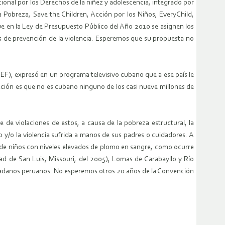
cional por los Derechos de la niñez y adolescencia, integrado por
a Pobreza, Save the Children, Acción por los Niños, EveryChild,
ue en la Ley de Presupuesto Público del Año 2010 se asignen los
as de prevención de la violencia. Esperemos que su propuesta no
CEF), expresó en un programa televisivo cubano que a ese país le
ción es que no es cubano ninguno de los casi nueve millones de
 de violaciones de estos, a causa de la pobreza estructural, la
o y/o la violencia sufrida a manos de sus padres o cuidadores. A
es de niños con niveles elevados de plomo en sangre, como ocurre
dad de San Luis, Missouri, del 2005), Lomas de Carabayllo y Río
iudadanos peruanos. No esperemos otros 20 años de la Convención