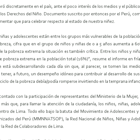
 discretamente en el país, ante el poco interés de los medios y el público,
e los Derechos del Niño. Documento suscrito por entonces por el Perú, como 
amentar que para celebrar respecto al estado de nuestra niñez.
niñas y adolescentes están entre los grupos más vulnerables de la població
pobreza, cifra que en el grupo de niños y niñas de 0 a 5 años aumenta a 
e la pobreza extrema la situación es también crítica. Entre los niños y niña
pobreza extrema en la población total (16%)”, resume el informe en frías
 está subdesarrollando cada día sin que, al parecer, se tomen las medid
ner, a futuro, un desempeño idóneo para contribuir al desarrollo de sus fa
iclo de la pobreza debía/podía romperse invirtiendo en la temprana infanci
ntado con la participación de representantes del Ministerio de la Mujer, M
 más que, para llamar la atención de la ciudadanía, los niños, niñas, adol
l centro de Lima. Todo ello bajo la batuta del Movimiento de Adolescentes
nizados del Perú (MMNNATSOP), la Red Nacional de Niños, Niñas y Adoles
 la Red de Colaboradores de Lima.