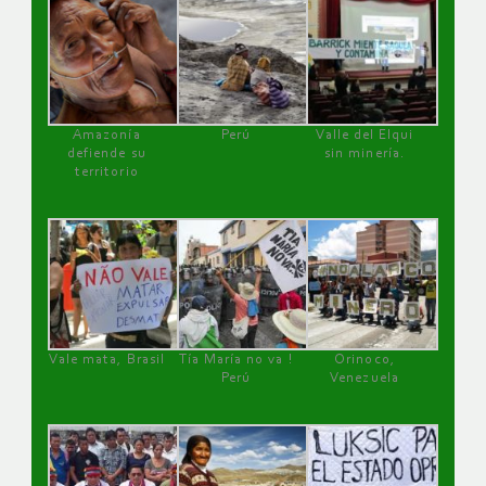
Amazonía
Perú
Valle del Elqui
defiende su
sin minería.
territorio
Vale mata, Brasil
Tía María no va !
Orinoco,
Perú
Venezuela