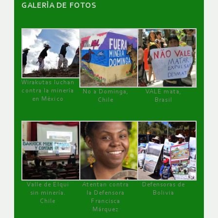
GALERÌA DE FOTOS
Wirakutas luchan
contra la minería
No a Dominga,
VALE mata,
en México
Chile
Brasil
Valle de Elqui
Atentan contra
Defensoras de
sin minería.
la Defensora
Bolivia
Chile
Francisca
Márquez