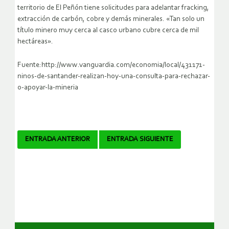
territorio de El Peñón tiene solicitudes para adelantar fracking,
extracción de carbón, cobre y demás minerales. «Tan solo un
título minero muy cerca al casco urbano cubre cerca de mil
hectáreas».
Fuente:http://www.vanguardia.com/economia/local/431171-
ninos-de-santander-realizan-hoy-una-consulta-para-rechazar-
o-apoyar-la-mineria
Navegador
ENTRADA ANTERIOR
ENTRADA SIGUIENTE
de
artículos