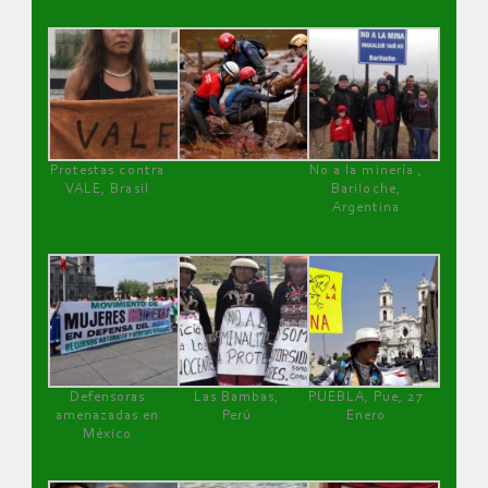
Protestas contra
No a la minería ,
VALE, Brasil
Bariloche,
Argentina
Defensoras
Las Bambas,
PUEBLA, Pue, 27
amenazadas en
Perú
Enero
México