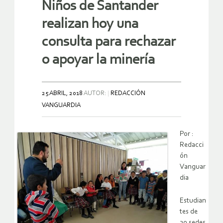
Niños de Santander
realizan hoy una
consulta para rechazar
o apoyar la minería
25 ABRIL, 2018
AUTOR:
REDACCIÓN
VANGUARDIA
Por :
Redacci
ón
Vanguar
dia
Estudian
tes de
30 sedes