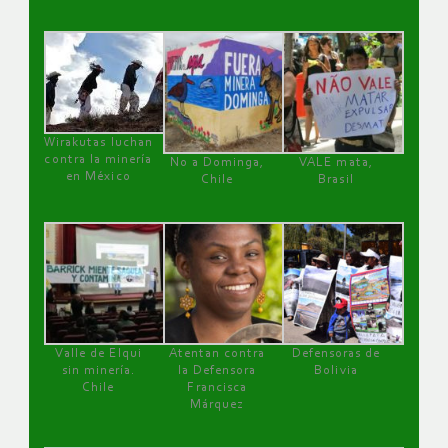
Wirakutas luchan
contra la minería
No a Dominga,
VALE mata,
en México
Chile
Brasil
Valle de Elqui
Atentan contra
Defensoras de
sin minería.
la Defensora
Bolivia
Chile
Francisca
Márquez