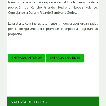
tomaron la palabra para expresar respaldo a la demanda de la
población de Rancho Grande, Pedro J. López Polanco,
Concejal de la Dalia, y Ricardo Zambrana Godoy.
La protesta culminó exitosamente, sin que grupos organizados
por el orteguismo para provocar e impedirla, lograran su
propósito.
Navegador
ENTRADA ANTERIOR
ENTRADA SIGUIENTE
de
artículos
GALERÌA DE FOTOS