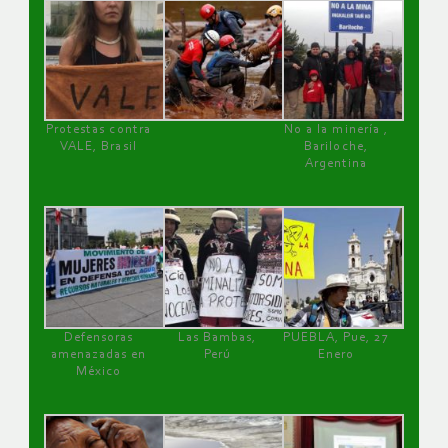
Protestas contra
No a la minería ,
VALE, Brasil
Bariloche,
Argentina
Defensoras
Las Bambas,
PUEBLA, Pue, 27
amenazadas en
Perú
Enero
México