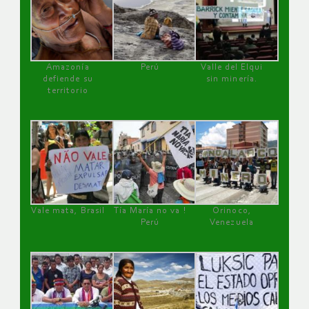
Amazonía
Perú
Valle del Elqui
defiende su
sin minería.
territorio
Vale mata, Brasil
Tía María no va !
Orinoco,
Perú
Venezuela