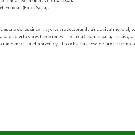
e zinc a nivel mundial. (Foto: Nexa).
el mundial. (Foto: Nexa).
a es uno de los cinco mayores productores de zinc a nivel mundial, 
a tajo abierto y tres fundiciones —incluida Cajamarquilla, la más gra
ion-minera-en-el-porvenir-y-atacocha-tras-cese-de-protestas-notic