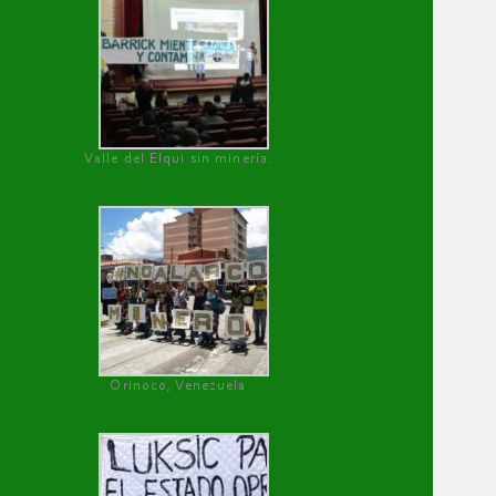
Valle del Elqui sin minería.
Orinoco, Venezuela