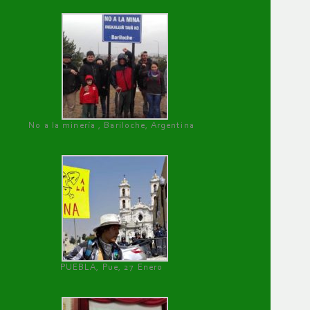
No a la minería , Bariloche, Argentina
PUEBLA, Pue, 27 Enero