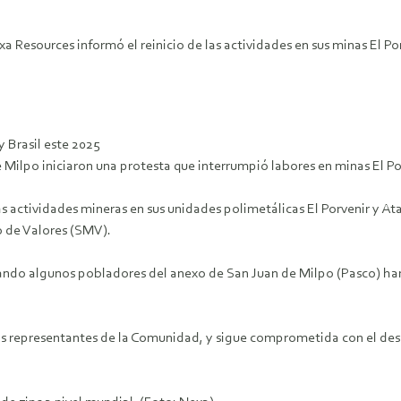
xa Resources informó el reinicio de las actividades en sus minas El Po
y Brasil este 2025
ilpo iniciaron una protesta que interrumpió labores en minas El Por
s actividades mineras en sus unidades polimetálicas El Porvenir y A
 de Valores (SMV).
zando algunos pobladores del anexo de San Juan de Milpo (Pasco) ha
os representantes de la Comunidad, y sigue comprometida con el desa