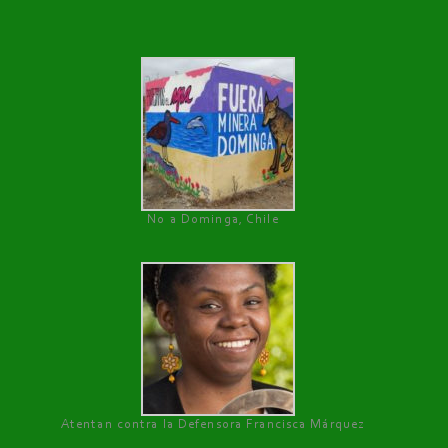
No a Dominga, Chile
Atentan contra la Defensora Francisca Márquez