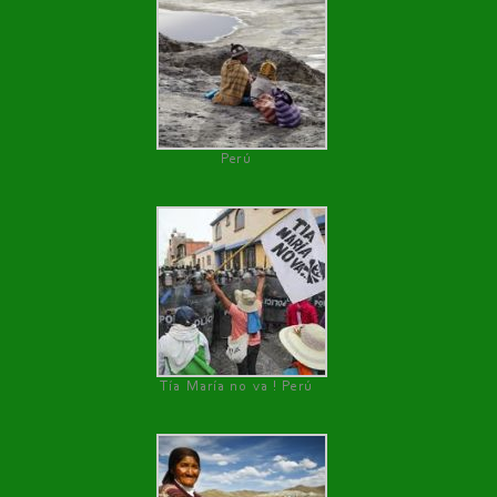
Perú
Tía María no va ! Perú