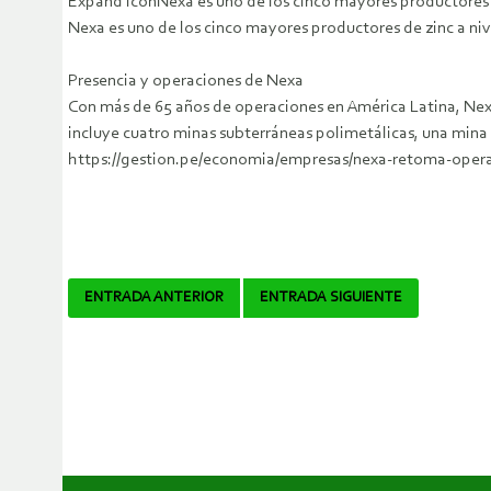
Expand IconNexa es uno de los cinco mayores productores d
Nexa es uno de los cinco mayores productores de zinc a niv
Presencia y operaciones de Nexa
Con más de 65 años de operaciones en América Latina, Nex
incluye cuatro minas subterráneas polimetálicas, una mina 
https://gestion.pe/economia/empresas/nexa-retoma-operac
Navegador
ENTRADA ANTERIOR
ENTRADA SIGUIENTE
de
artículos