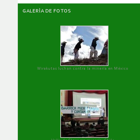
GALERÌA DE FOTOS
Wirakutas luchan contra la minería en México