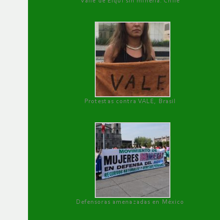
Valle de Elqui sin minería. Chile
Protestas contra VALE, Brasil
Defensoras amenazadas en México