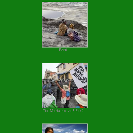
Perú
Tía María no va ! Perú