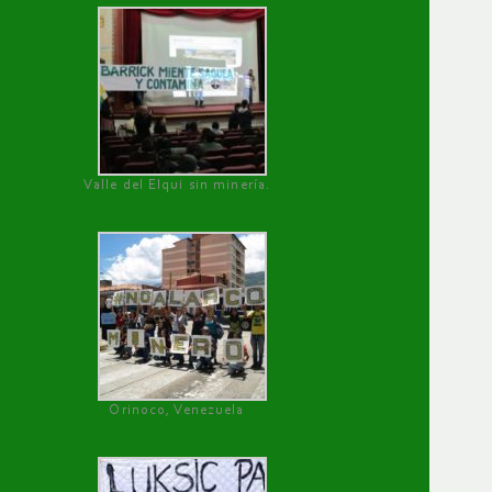
Valle del Elqui sin minería.
Orinoco, Venezuela