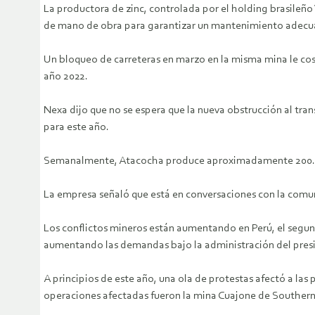
La productora de zinc, controlada por el holding brasileño V
de mano de obra para garantizar un mantenimiento adecu
Un bloqueo de carreteras en marzo en la misma mina le cost
año 2022.
Nexa dijo que no se espera que la nueva obstrucción al tran
para este año.
Semanalmente, Atacocha produce aproximadamente 200.000
La empresa señaló que está en conversaciones con la comun
Los conflictos mineros están aumentando en Perú, el segu
aumentando las demandas bajo la administración del preside
A principios de este año, una ola de protestas afectó a la
operaciones afectadas fueron la mina Cuajone de Southern