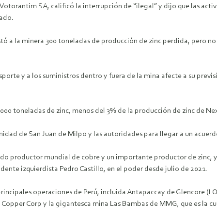
otorantim SA, calificó la interrupción de “ilegal” y dijo que las acti
ado.
ó a la minera 300 toneladas de producción de zinc perdida, pero no 
sporte y a los suministros dentro y fuera de la mina afecte a su prev
 toneladas de zinc, menos del 3% de la producción de zinc de Ne
idad de San Juan de Milpo y las autoridades para llegar a un acuerd
ndo productor mundial de cobre y un importante productor de zinc,
nte izquierdista Pedro Castillo, en el poder desde julio de 2021.
s principales operaciones de Perú, incluida Antapaccay de Glencore (L
 Copper Corp y la gigantesca mina Las Bambas de MMG, que es la cua