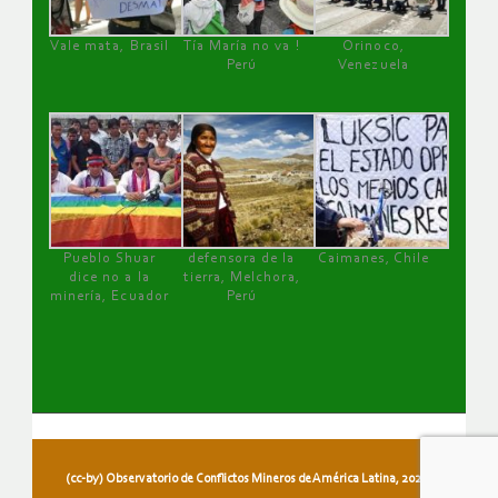
Vale mata, Brasil
Tía María no va !
Orinoco,
Perú
Venezuela
Pueblo Shuar
defensora de la
Caimanes, Chile
dice no a la
tierra, Melchora,
minería, Ecuador
Perú
(cc-by) Observatorio de Conflictos Mineros de América Latina, 2026