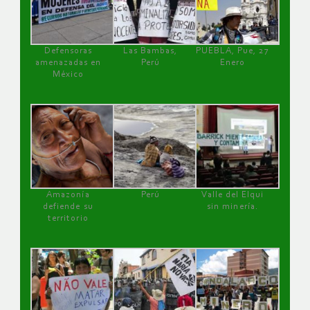
Defensoras
Las Bambas,
PUEBLA, Pue, 27
amenazadas en
Perú
Enero
México
Amazonía
Perú
Valle del Elqui
defiende su
sin minería.
territorio