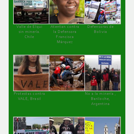
Valle de Elqui
Atentan contra
Defensoras de
sin minería.
la Defensora
Bolivia
Chile
Francisca
Márquez
Protestas contra
No a la minería ,
VALE, Brasil
Bariloche,
Argentina