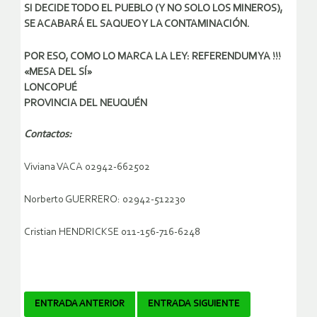
SI DECIDE TODO EL PUEBLO (Y NO SOLO LOS MINEROS),
SE ACABARÁ EL SAQUEO Y LA CONTAMINACIÓN.
POR ESO, COMO LO MARCA LA LEY: REFERENDUM YA !!!
«MESA DEL SÍ»
LONCOPUÉ
PROVINCIA DEL NEUQUÉN
Contactos:
Viviana VACA 02942-662502
Norberto GUERRERO: 02942-512230
Cristian HENDRICKSE 011-156-716-6248
Navegador
ENTRADA ANTERIOR
ENTRADA SIGUIENTE