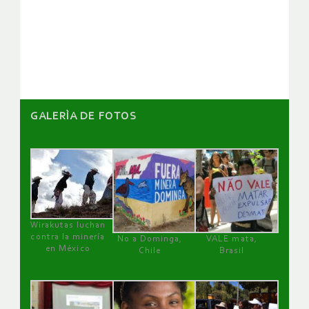
de
artículos
GALERÌA DE FOTOS
Wirakutas luchan
contra la minería
No a Dominga,
VALE mata,
en México
Chile
Brasil