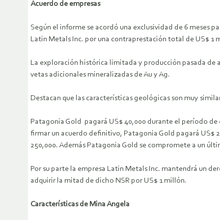
Acuerdo de empresas
Según el informe se acordó una exclusividad de 6 meses par
Latin Metals Inc. por una contraprestación total de US$ 1 m
La exploración histórica limitada y producción pasada de 
vetas adicionales mineralizadas de Au y Ag.
Destacan que las características geológicas son muy simil
Patagonia Gold pagará US$ 40,000 durante el período de due
firmar un acuerdo definitivo, Patagonia Gold pagará US$ 2
250,000. Además Patagonia Gold se compromete a un último
Por su parte la empresa Latin Metals Inc. mantendrá un der
adquirir la mitad de dicho NSR por US$ 1 millón.
Características de Mina Angela