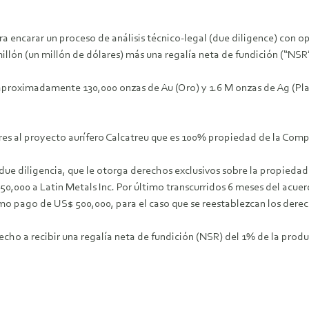
a encarar un proceso de análisis técnico‐legal (due diligence) con o
illón (un millón de dólares) más una regalía neta de fundición (“NSR
aproximadamente 130,000 onzas de Au (Oro) y 1.6 M onzas de Ag (Plat
ares al proyecto aurífero Calcatreu que es 100% propiedad de la Comp
 diligencia, que le otorga derechos exclusivos sobre la propiedad. A
50,000 a Latin Metals Inc. Por último transcurridos 6 meses del acue
 pago de US$ 500,000, para el caso que se reestablezcan los derech
echo a recibir una regalía neta de fundición (NSR) del 1% de la prod