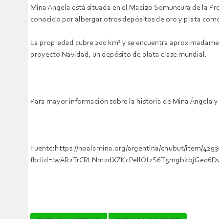
Mina Angela está situada en el Macizo Somuncura de la Pro
conocido por albergar otros depósitos de oro y plata com
La propiedad cubre 200 km² y se encuentra aproximadament
proyecto Navidad, un depósito de plata clase mundial.
Para mayor información sobre la historia de Mina Ángela y
Fuente:https://noalamina.org/argentina/chubut/item/4293
fbclid=IwAR2TrCRLNm2dXZKcPellQI2S6T5mgbkbjGe06D