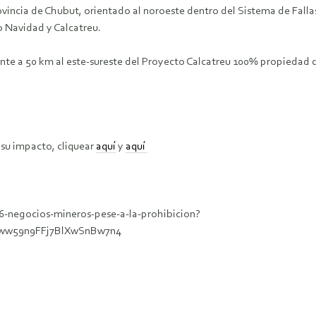
vincia de Chubut, orientado al noroeste dentro del Sistema de Falla
o Navidad y Calcatreu.
e a 50 km al este‐sureste del Proyecto Calcatreu 100% propiedad de 
 su impacto, cliquear
aquí
y
aquí
6-negocios-mineros-pese-a-la-prohibicion?
ww59n9FFj7BlXwSnBw7n4